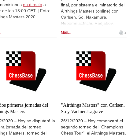
ansmisiones
en directo
a
final, por sistema eliminatorio del
ir de las 15:00 CET. | Foto:
Airthings Masters (online) con
hings Masters 2020
Carlsen, So, Nakamura,
Nepomniachtchi, Radjabov,
Aronian, Dubov y Vachier-
.
Más...
2
Lagrave. Aronian y Vachier-
Lagrave ganaron sus respectivos
mini duelos. Esta tarde toca la
segunda jornada de los cuartos
de final. Mañana (31 de
diciembre) y pasado mañana se
disputarán las semifinales y la
final se disputará los días 2 y 3
de enero, respectivamente. Hay
retransmisiones
en directo
a
partir de las 15:00 CET. | En la
foto: Levon Aronian | Foto:
dos primeras jornadas del
"Airthings Masters" con Carlsen,
Lennart Ootes
hings Masters
So y Vachier-Lagrave
2/2020 – Hoy se disputará la
26/12/2020 – Hoy comenzará el
era jornada del torneo
segundo torneo del "Champions
hings Masters, torneo del
Chess Tour", el Airthings Masters.