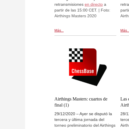
retransmisiones
en directo
a
retr
partir de las 15:00 CET. | Foto:
part
Airthings Masters 2020
Airt
Más...
Más..
Airthings Masters: cuartos de
Las 
final (1)
Airt
29/12/2020 – Ayer se disputó la
28/1
tercera y última jornada del
terc
torneo preliminatorio del Airthings
Airt