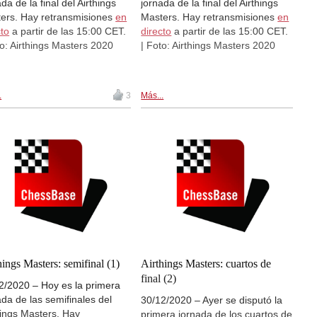
da de la final del Airthings
jornada de la final del Airthings
ers. Hay retransmisiones
en
Masters. Hay retransmisiones
en
cto
a partir de las 15:00 CET.
directo
a partir de las 15:00 CET.
to: Airthings Masters 2020
| Foto: Airthings Masters 2020
.
3
Más...
hings Masters: semifinal (1)
Airthings Masters: cuartos de
final (2)
2/2020 – Hoy es la primera
ada de las semifinales del
30/12/2020 – Ayer se disputó la
hings Masters. Hay
primera jornada de los cuartos de