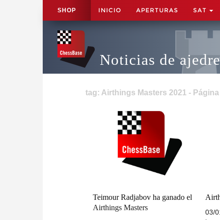
INICIO
APERTURAS
SAT
SHOP
Noticias de ajedr
tag: Airthings Masters 2021 - Página
Teimour Radjabov ha ganado el
Airt
Airthings Masters
03/0