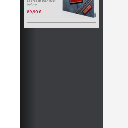
approach than ever
before.
69,90 €