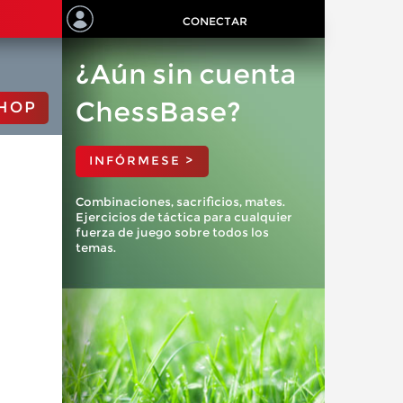
CONECTAR
¿Aún sin cuenta
ChessBase?
HOP
INFÓRMESE >
Combinaciones, sacrificios, mates.
Ejercicios de táctica para cualquier
fuerza de juego sobre todos los
temas.