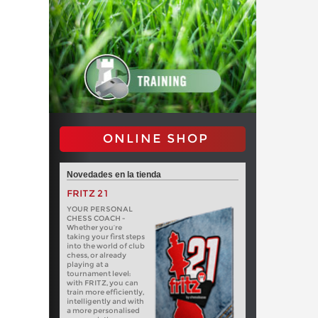
ONLINE SHOP
Novedades en la tienda
FRITZ 21
YOUR PERSONAL
CHESS COACH -
Whether you’re
taking your first steps
into the world of club
chess, or already
playing at a
tournament level:
with FRITZ, you can
train more efficiently,
intelligently and with
a more personalised