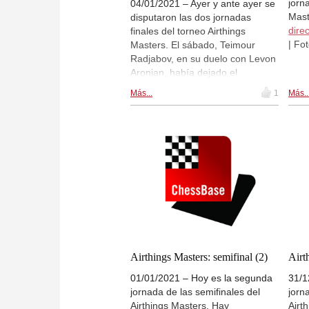
jorna
04/01/2021 – Ayer y ante ayer se
Mast
disputaron las dos jornadas
dire
finales del torneo Airthings
| Fo
Masters. El sábado, Teimour
Radjabov, en su duelo con Levon
Aronian, había dejado el
marcador en 2,5:1,5 tras tres
Más...
1
Más..
empates y una victoria. En la
segunda jornada, finalmente
Radjabov aseguró la victoria del
torneo con un resultado de 2:1.
Teimour Radjabov se lleva un
premio de unos 60.000 dólares
estadounidenses en metálico.
Maxime Vachier-Lagrave ganó el
duelo contra Daniil Dubov por el
tercer puesto, respectivamente.
Crónica final. | Foto: Champions
Chess Tour
Airthings Masters: semifinal (2)
Airt
01/01/2021 – Hoy es la segunda
31/1
jornada de las semifinales del
jorn
Airthings Masters. Hay
Airt