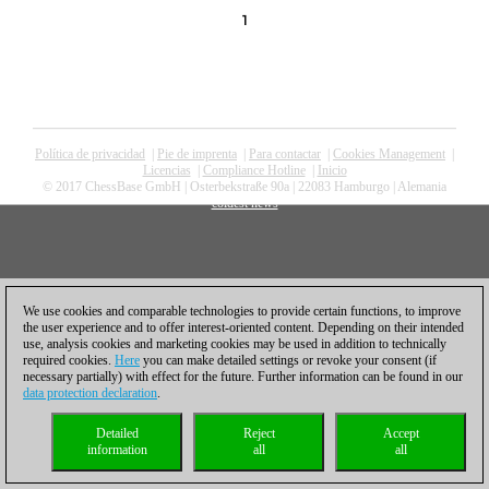
1
Política de privacidad
|
Pie de imprenta
|
Para contactar
|
Cookies Management
|
Licencias
|
Compliance Hotline
|
Inicio
© 2017 ChessBase GmbH | Osterbekstraße 90a | 22083 Hamburgo | Alemania
coldest news
We use cookies and comparable technologies to provide certain functions, to improve
the user experience and to offer interest-oriented content. Depending on their intended
use, analysis cookies and marketing cookies may be used in addition to technically
required cookies.
Here
you can make detailed settings or revoke your consent (if
necessary partially) with effect for the future. Further information can be found in our
data protection declaration
.
Detailed
Reject
Accept
information
all
all