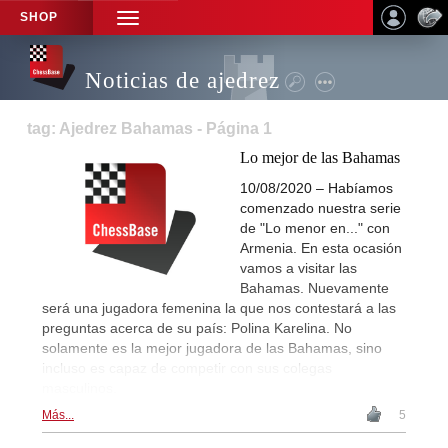
SHOP
TOGGLE
NAVIGATION
Noticias de ajedrez
tag: Ajedrez Bahamas - Página 1
Lo mejor de las Bahamas
10/08/2020 – Habíamos
comenzado nuestra serie
de "Lo menor en..." con
Armenia. En esta ocasión
vamos a visitar las
Bahamas. Nuevamente
será una jugadora femenina la que nos contestará a las
preguntas acerca de su país: Polina Karelina. No
solamente es la mejor jugadora de las Bahamas, sino
incluso es capaz de competir con sus colegas
masculinos.
Más...
5