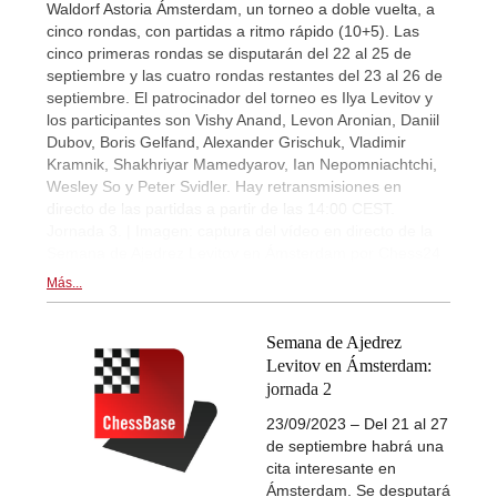
Waldorf Astoria Ámsterdam, un torneo a doble vuelta, a
cinco rondas, con partidas a ritmo rápido (10+5). Las
cinco primeras rondas se disputarán del 22 al 25 de
septiembre y las cuatro rondas restantes del 23 al 26 de
septiembre. El patrocinador del torneo es Ilya Levitov y
los participantes son Vishy Anand, Levon Aronian, Daniil
Dubov, Boris Gelfand, Alexander Grischuk, Vladimir
Kramnik, Shakhriyar Mamedyarov, Ian Nepomniachtchi,
Wesley So y Peter Svidler. Hay retransmisiones en
directo de las partidas a partir de las 14:00 CEST.
Jornada 3. | Imagen: captura del vídeo en directo de la
Semana de Ajedrez Levitov en Ámsterdam por Chess24
Más...
Semana de Ajedrez
Levitov en Ámsterdam:
jornada 2
23/09/2023 – Del 21 al 27
de septiembre habrá una
cita interesante en
Ámsterdam. Se desputará