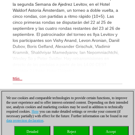
la segunda Semana de Ajedrez Levitov, en el Hotel
Waldorf Astoria Ámsterdam, un torneo a doble vuelta, a
cinco rondas, con partidas a ritmo rápido (10+5). Las
cinco primeras rondas se disputarán del 22 al 25 de
septiembre y las cuatro rondas restantes del 23 al 26 de
septiembre. El patrocinador del torneo es Ilya Levitov y
los participantes son Vishy Anand, Levon Aronian, Daniil
Dubov, Boris Gelfand, Alexander Grischuk, Vladimir
Kramnik, Shakhriyar Mamedyarov, Ian Nepomniachtchi,
Wesley So y Peter Svidler. Hay retransmisiones en
directo de las partidas a partir de las 14:00 CEST.
Jornada 2.| Foto: Peter Doggers
Más...
1
We use cookies and comparable technologies to provide certain functions, to improve
the user experience and to offer interest-oriented content. Depending on their intended
use, analysis cookies and marketing cookies may be used in addition to technically
required cookies.
Here
you can make detailed settings or revoke your consent (if
necessary partially) with effect for the future. Further information can be found in our
data protection declaration
.
Política de privacidad
|
Pie de imprenta
|
Para contactar
|
Cookies Management
|
Detailed
Reject
Accept