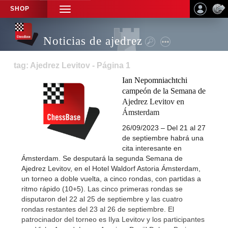
SHOP
TOGGLE
NAVIGATION
Noticias de ajedrez
tag: Ajedrez Levitov - Página 1
Ian Nepomniachtchi
campeón de la Semana de
Ajedrez Levitov en
Ámsterdam
26/09/2023 – Del 21 al 27
de septiembre habrá una
cita interesante en
Ámsterdam. Se desputará la segunda Semana de
Ajedrez Levitov, en el Hotel Waldorf Astoria Ámsterdam,
un torneo a doble vuelta, a cinco rondas, con partidas a
ritmo rápido (10+5). Las cinco primeras rondas se
disputaron del 22 al 25 de septiembre y las cuatro
rondas restantes del 23 al 26 de septiembre. El
patrocinador del torneo es Ilya Levitov y los participantes