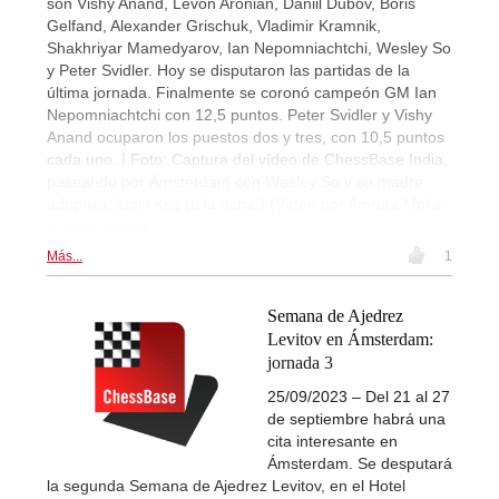
son Vishy Anand, Levon Aronian, Daniil Dubov, Boris
Gelfand, Alexander Grischuk, Vladimir Kramnik,
Shakhriyar Mamedyarov, Ian Nepomniachtchi, Wesley So
y Peter Svidler. Hoy se disputaron las partidas de la
última jornada. Finalmente se coronó campeón GM Ian
Nepomniachtchi con 12,5 puntos. Peter Svidler y Vishy
Anand ocuparon los puestos dos y tres, con 10,5 puntos
cada uno. | Foto: Captura del vídeo de ChessBase India,
paseando por Ámsterdam con Wesley So y su madre
adoptiva, Lotis Key (a la dcha.) (Vídeo por Amruta Mokal
y Sagar Shah)
Más...
1
Semana de Ajedrez
Levitov en Ámsterdam:
jornada 3
25/09/2023 – Del 21 al 27
de septiembre habrá una
cita interesante en
Ámsterdam. Se desputará
la segunda Semana de Ajedrez Levitov, en el Hotel