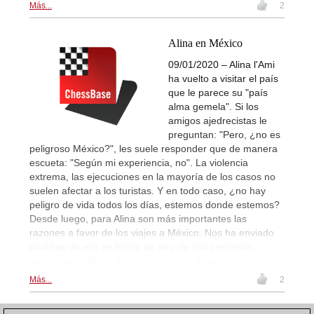
Más...
2
Alina en México
09/01/2020 – Alina l'Ami
ha vuelto a visitar el país
que le parece su "país
alma gemela". Si los
amigos ajedrecistas le
preguntan: "Pero, ¿no es
peligroso México?", les suele responder que de manera
escueta: "Según mi experiencia, no". La violencia
extrema, las ejecuciones en la mayoría de los casos no
suelen afectar a los turistas. Y en todo caso, ¿no hay
peligro de vida todos los días, estemos donde estemos?
Desde luego, para Alina son más importantes las
razones a favor de los viajes a México. Nos ha enviado
pruebas de ello en forma de otro de sus preciosos
reportajes gráficos. | Fotografías por Alina l'Ami
Más...
2