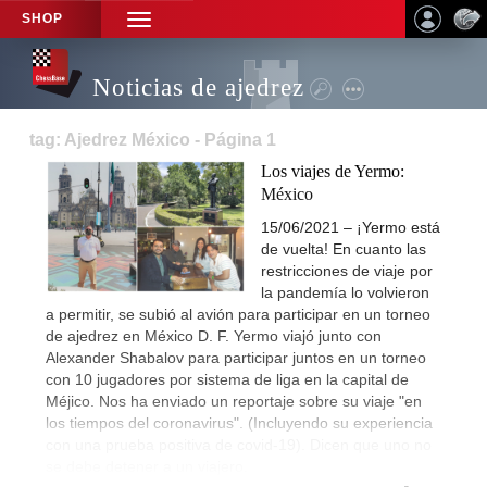
SHOP
TOGGLE
NAVIGATION
Noticias de ajedrez
tag: Ajedrez México - Página 1
Los viajes de Yermo:
México
15/06/2021 – ¡Yermo está
de vuelta! En cuanto las
restricciones de viaje por
la pandemía lo volvieron
a permitir, se subió al avión para participar en un torneo
de ajedrez en México D. F. Yermo viajó junto con
Alexander Shabalov para participar juntos en un torneo
con 10 jugadores por sistema de liga en la capital de
Méjico. Nos ha enviado un reportaje sobre su viaje "en
los tiempos del coronavirus". (Incluyendo su experiencia
con una prueba positiva de covid-19). Dicen que uno no
se debe detener a un viajero.