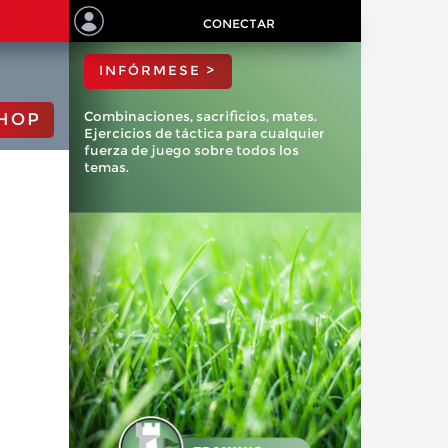
ChessBase?
CONECTAR
INFÓRMESE >
Combinaciones, sacrificios, mates.
HOP
Ejercicios de táctica para cualquier
fuerza de juego sobre todos los
temas.