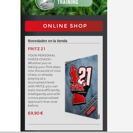
ONLINE SHOP
Novedades en la tienda
FRITZ 21
YOUR PERSONAL
CHESS COACH -
Whether you’re
taking your first steps
into the world of club
chess, or already
playing at a
tournament level:
with FRITZ, you can
train more efficiently,
intelligently and with
a more personalised
approach than ever
before.
69,90 €