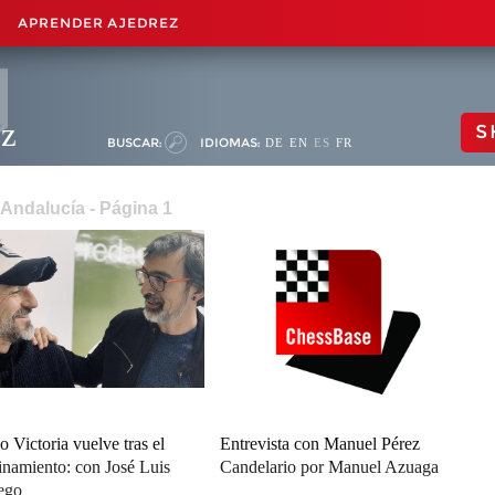
APRENDER AJEDREZ
ez
S
BUSCAR:
IDIOMAS:
DE
EN
ES
FR
 Andalucía - Página 1
o Victoria vuelve tras el
Entrevista con Manuel Pérez
inamiento: con José Luis
Candelario por Manuel Azuaga
ego