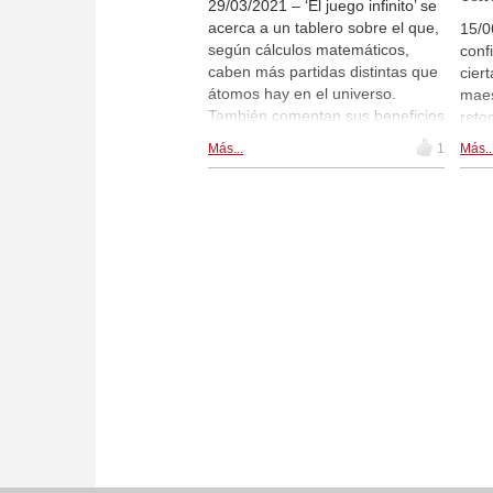
29/03/2021 – ‘El juego infinito’ se
acerca a un tablero sobre el que,
15/0
según cálculos matemáticos,
conf
caben más partidas distintas que
cier
átomos hay en el universo.
maes
También comentan sus beneficios
reto
terapéuticos en casos de
(ya 
Más...
1
Más..
adicciones, trastornos de
mano
conducta y de deterioro cognitivo
profe
o como instrumento para
quie
controlar la frustración cuando se
Tres
cometen errores. Entrevistan a
publ
Sabrina Vega, campeona de
| Fo
España, sobre una asignatura
Azua
pendiente tanto en nuestro país
como en el resto del mundo:
fomentar el juego entre las
mujeres. En un mundo lastrado
por la desigualdad creciente, la
telebasura y el mal uso de las
redes sociales, en el que "cada
vez hay más gente que piensa
menos", se queja el experto