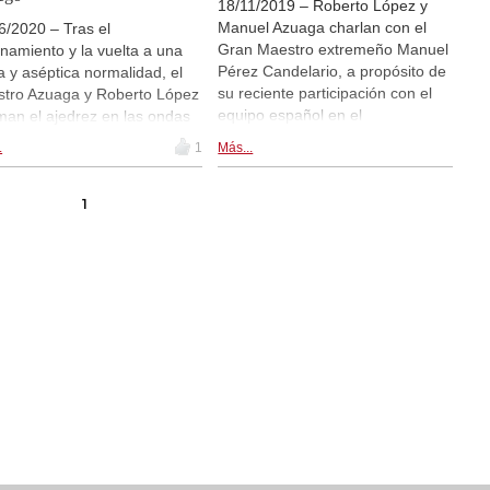
18/11/2019 – Roberto López y
Manuel Azuaga charlan con el
6/2020 – Tras el
Gran Maestro extremeño Manuel
inamiento y la vuelta a una
Pérez Candelario, a propósito de
ta y aséptica normalidad, el
su reciente participación con el
tro Azuaga y Roberto López
equipo español en el
man el ajedrez en las ondas
Campeonato de Europa por
había ganas) y lo hacen de la
.
1
Más...
Equipos, donde nos confiesa que,
 de José Luis Torrego,
a pesar de su buen comienzo,
sor, filólogo, escritor y poeta,
llegó a perder la confianza. Tal y
1
n nos habla de su novela
como le sucede en el tablero,
 peones negros en séptima,
Pérez Candelario, un tipo de
icada por la editorial Lastura.
juego vistoso y muy del gusto del
to: cortesía de Manuel
aficionado, no se anda por las
ga, Radio Victoria
ramas. Con una sinceridad poco
habitual en un deportista de élite,
confiesa en antena que el torneo,
en su caso, se terminó
convirtiendo en una pesadilla. Sin
duda es este un gesto de
sinceridad que le honra y, más
aún, ofrece un ejemplo
mayúsculo para los más