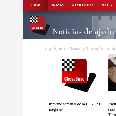
INICIO
APERTURAS
SAT
SHOP
Noticias de ajedr
tag: Ajedrez Social y Terapeútico de
Informe semanal de la RTVE: El
Radi
juego infinito
conf
Torr