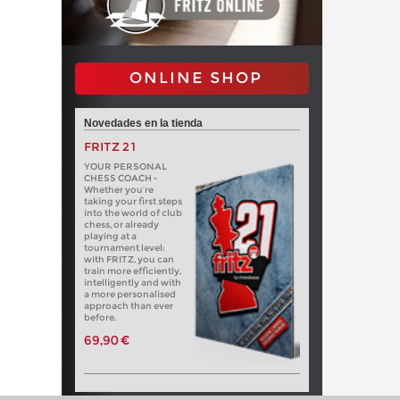
ONLINE SHOP
Novedades en la tienda
FRITZ 21
YOUR PERSONAL
CHESS COACH -
Whether you’re
taking your first steps
into the world of club
chess, or already
playing at a
tournament level:
with FRITZ, you can
train more efficiently,
intelligently and with
a more personalised
approach than ever
before.
69,90 €