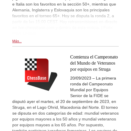
e Italia son los favoritos en la sección 50+, mientras que
Alemania, Inglaterra y Eslovaquia son los principales
favoritos en el torneo 65+. Hoy se disputa la ronda 2, a
partir de las 15:00 CEST. Hay retransmisiones en directo
en live.chessbase.com y dentro de esta noticia. | Foto:
Mark Livshitz
Más...
Comienza el Campeonato
del Mundo de Veteranos
por equipos en Struga
20/09/2023 – La primera
ronda del Campeonato
Mundial por Equipos
Senior de la FIDE se
disputó ayer el martes, el 20 de septiembre de 2023, en
Struga, en el Lago Ohrid, Macedonia del Norte. El torneo
se dipsuta en dos categorías de edad: mundial veteranos
por equipos mayores a los 50 años y mundial veteranos
por equipos mayoes a los 65 años. Por supuesto,
también participan jugadoras femeninas. Los equipos de