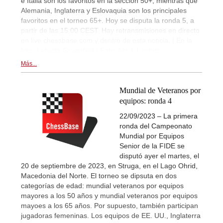
e Italia son los favoritos en la sección 50+, mientras que
Alemania, Inglaterra y Eslovaquia son los principales
favoritos en el torneo 65+. Hoy se disputa la ronda 5, a
partir de las 15:00 CEST. Hay retransmisiones en directo
en live.chessbase.com y dentro de esta noticia. | En la
foto: Lehuda Gruenfeld | Foto: Mark Livshitz
Más...
Mundial de Veteranos por
equipos: ronda 4
22/09/2023 – La primera
ronda del Campeonato
Mundial por Equipos
Senior de la FIDE se
disputó ayer el martes, el
20 de septiembre de 2023, en Struga, en el Lago Ohrid,
Macedonia del Norte. El torneo se dipsuta en dos
categorías de edad: mundial veteranos por equipos
mayores a los 50 años y mundial veteranos por equipos
mayoes a los 65 años. Por supuesto, también participan
jugadoras femeninas. Los equipos de EE. UU., Inglaterra