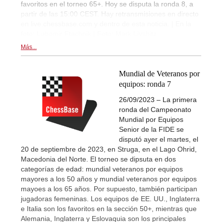
favoritos en el torneo 65+. Hoy se disputa la ronda 8, a
partir de las 15:00 CEST. Hay retransmisiones en directo
en live.chessbase.com y dentro de esta noticia. | En la
foto: Lubomir Ftachnik | Foto: Mark Livshitz
Más...
Mundial de Veteranos por
equipos: ronda 7
26/09/2023 – La primera
ronda del Campeonato
Mundial por Equipos
Senior de la FIDE se
disputó ayer el martes, el
20 de septiembre de 2023, en Struga, en el Lago Ohrid,
Macedonia del Norte. El torneo se dipsuta en dos
categorías de edad: mundial veteranos por equipos
mayores a los 50 años y mundial veteranos por equipos
mayoes a los 65 años. Por supuesto, también participan
jugadoras femeninas. Los equipos de EE. UU., Inglaterra
e Italia son los favoritos en la sección 50+, mientras que
Alemania, Inglaterra y Eslovaquia son los principales