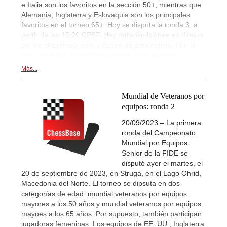
e Italia son los favoritos en la sección 50+, mientras que
Alemania, Inglaterra y Eslovaquia son los principales
favoritos en el torneo 65+. Hoy se disputa la ronda 3, a
partir de las 15:00 CEST. Hay retransmisiones en directo
en live.chessbase.com y dentro de esta noticia. | En la
foto: el equipo de Finlandia | Foto: Mark Livshitz
Más...
Mundial de Veteranos por
equipos: ronda 2
20/09/2023 – La primera
ronda del Campeonato
Mundial por Equipos
Senior de la FIDE se
disputó ayer el martes, el
20 de septiembre de 2023, en Struga, en el Lago Ohrid,
Macedonia del Norte. El torneo se dipsuta en dos
categorías de edad: mundial veteranos por equipos
mayores a los 50 años y mundial veteranos por equipos
mayoes a los 65 años. Por supuesto, también participan
jugadoras femeninas. Los equipos de EE. UU., Inglaterra