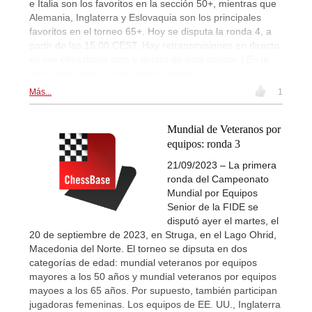
e Italia son los favoritos en la sección 50+, mientras que
Alemania, Inglaterra y Eslovaquia son los principales
favoritos en el torneo 65+. Hoy se disputa la ronda 4, a
partir de las 15:00 CEST. Hay retransmisiones en directo
en live.chessbase.com y dentro de esta noticia. | En la
foto: John Nunn | Foto: Mark Livshitz
Más...
1
Mundial de Veteranos por
equipos: ronda 3
21/09/2023 – La primera
ronda del Campeonato
Mundial por Equipos
Senior de la FIDE se
disputó ayer el martes, el
20 de septiembre de 2023, en Struga, en el Lago Ohrid,
Macedonia del Norte. El torneo se dipsuta en dos
categorías de edad: mundial veteranos por equipos
mayores a los 50 años y mundial veteranos por equipos
mayoes a los 65 años. Por supuesto, también participan
jugadoras femeninas. Los equipos de EE. UU., Inglaterra