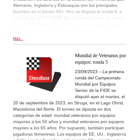
Alemania, Inglaterra y Eslovaquia son los principales
favoritos en el torneo 65+. Hoy se disputa la ronda 6, a
partir de las 15:00 CEST. Hay retransmisiones en directo
en live.chessbase.com y dentro de esta noticia. | En la
foto: Helen M. Frostick | Foto: Mark Livshitz
Más...
Mundial de Veteranos por
equipos: ronda 5
23/09/2023 – La primera
ronda del Campeonato
Mundial por Equipos
Senior de la FIDE se
disputó ayer el martes, el
20 de septiembre de 2023, en Struga, en el Lago Ohrid,
Macedonia del Norte. El torneo se dipsuta en dos
categorías de edad: mundial veteranos por equipos
mayores a los 50 años y mundial veteranos por equipos
mayoes a los 65 años. Por supuesto, también participan
jugadoras femeninas. Los equipos de EE. UU., Inglaterra