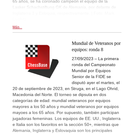
65 años, se ha coronado campeón el equipo de la
Lasker Schachstiftung GK de Alemania, por delante de
Inglaterra 1 y Esloquia, respectivamente. | Foto: Mark
Livshitz
Más...
Mundial de Veteranos por
equipos: ronda 8
27/09/2023 – La primera
ronda del Campeonato
Mundial por Equipos
Senior de la FIDE se
disputó ayer el martes, el
20 de septiembre de 2023, en Struga, en el Lago Ohrid,
Macedonia del Norte. El torneo se dipsuta en dos
categorías de edad: mundial veteranos por equipos
mayores a los 50 años y mundial veteranos por equipos
mayoes a los 65 años. Por supuesto, también participan
jugadoras femeninas. Los equipos de EE. UU., Inglaterra
e Italia son los favoritos en la sección 50+, mientras que
Alemania, Inglaterra y Eslovaquia son los principales