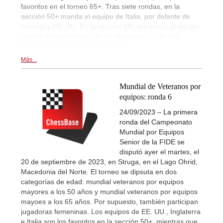
favoritos en el torneo 65+. Tras siete rondas, en la
sección 50+ manda el equipo de Italia, por delante de
Islandia y EE. UU. En la sección 65+ encabeza el equipo
Lasker Schachstiftung GK de Alemania.| En la foto:
Andreas Huss | Foto: Mark Livshitz
Más...
Mundial de Veteranos por
equipos: ronda 6
24/09/2023 – La primera
ronda del Campeonato
Mundial por Equipos
Senior de la FIDE se
disputó ayer el martes, el
20 de septiembre de 2023, en Struga, en el Lago Ohrid,
Macedonia del Norte. El torneo se dipsuta en dos
categorías de edad: mundial veteranos por equipos
mayores a los 50 años y mundial veteranos por equipos
mayoes a los 65 años. Por supuesto, también participan
jugadoras femeninas. Los equipos de EE. UU., Inglaterra
e Italia son los favoritos en la sección 50+, mientras que