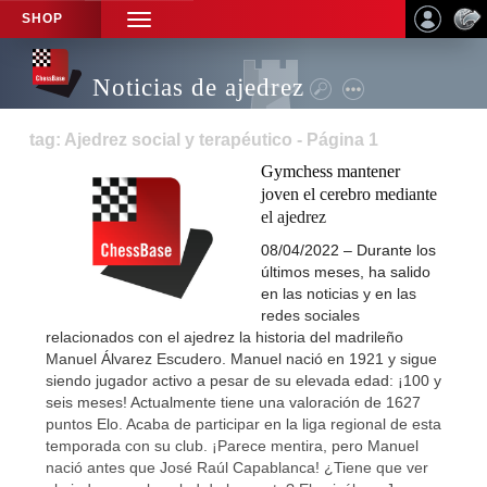
SHOP
TOGGLE
NAVIGATION
Noticias de ajedrez
tag: Ajedrez social y terapéutico - Página 1
Gymchess mantener
joven el cerebro mediante
el ajedrez
08/04/2022 – Durante los
últimos meses, ha salido
en las noticias y en las
redes sociales
relacionados con el ajedrez la historia del madrileño
Manuel Álvarez Escudero. Manuel nació en 1921 y sigue
siendo jugador activo a pesar de su elevada edad: ¡100 y
seis meses! Actualmente tiene una valoración de 1627
puntos Elo. Acaba de participar en la liga regional de esta
temporada con su club. ¡Parece mentira, pero Manuel
nació antes que José Raúl Capablanca! ¿Tiene que ver