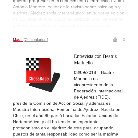
quieran progresar en el conocimiento ajedrecístico. Juan
Antonio Montero, editor de la revista sobre psicología y
ajedrez "Ajedrez social y terapéutico" en la nueva edición
(n° 27, diciembre de 2018) ha realizado una interesante
entrevista con Antonio Gude. | Foto: Ajedrez social y
terapéutico (AST)
Más...
Comentarios
3
Entrevista con Beatriz
Marinello
03/09/2018 – Beatriz
Marinello es
vicepresidenta de la
Federación Internacional
de Ajedrez (FIDE),
preside la Comisión de Acción Social y además es
Maestra Internacional Femenina de Ajedrez. Nacida en
Chile, en el año 90 partió hacia los Estados Unidos de
Norteamérica, y allí ha tenido un importante
protagonismo en el ajedrez de este país, ocupando
puestos de tanta responsabilidad como ser la máxima