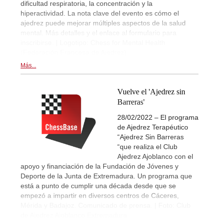
dificultad respiratoria, la concentración y la
hiperactividad. La nota clave del evento es cómo el
ajedrez puede mejorar múltiples aspectos de la salud
mental. Más detalles y el enlace al formulario para
inscribirse. | Logotipo: Chess for Mental Health
(Federación Francesa de Ajedrez)
Más...
Vuelve el 'Ajedrez sin
Barreras'
28/02/2022 – El programa
de Ajedrez Terapéutico
“Ajedrez Sin Barreras
“que realiza el Club
Ajedrez Ajoblanco con el
apoyo y financiación de la Fundación de Jóvenes y
Deporte de la Junta de Extremadura. Un programa que
está a punto de cumplir una década desde que se
empezó a impartir en diversos centros de Cáceres,
Mérida y Badajoz. Comunicado de prensa. | Foto: Club
de Ajedrez Ajoblanco Extremadura