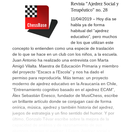
Revista "Ajedrez Social y
Terapéutico" no. 28
11/04/2019 – Hoy día se
habla ya de forma
habitual del “ajedrez
educativo”, pero muchos
de los que utilizan este
concepto lo entienden como una especie de traslación
de lo que se hace en un club con los niños, a la escuela.
Juan Antonio ha realizado una entrevista con Marta
Amigó Vilalta. Maestra de Educación Primaria y miembro
del proyecto “Escacs a l’Escola” y nos ha dado el
permiso para reproducirla. Más temas: un proyecto
moderno de ajedrez educativo en la Araucanía en Chile,
“Entrenamiento cognitivo basado en el ajedrez ECAM”,
Álex Sebastián Enesco, fundador de MusiChess, escribe
un brillante artículo donde se conjugan casi de forma
onírica, música, ajedrez y también historia del ajedrez,
juegos de estrategia y un fino sentido del humor. Y por
último, Gonzalo Tévar escribe sobre la mejora de la
capacidad de análisis y de razonamiento de sus
alumnos, gracias al ajedrez. | Fotos: Ajedrez social y