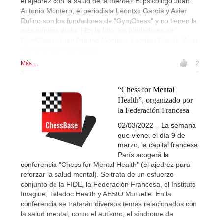
el ajedrez con la salud de la mente? El psicólogo Juan
Antonio Montero, el periodista Leontxo García y Asier
Rufino son los fundadores de "GymChess" y no tienen la
más mínima duda. | En la foto: los fundadores de
GymChess, Juan Antonio Montero, Leontxo García, Asier
Rufino | Foto: GymChess
Más...
2
“Chess for Mental
Health”, organizado por
la Federación Francesa
02/03/2022 – La semana
que viene, el día 9 de
marzo, la capital francesa
París acogerá la
conferencia "Chess for Mental Health" (el ajedrez para
reforzar la salud mental). Se trata de un esfuerzo
conjunto de la FIDE, la Federación Francesa, el Instituto
Imagine, Teladoc Health y AESIO Mutuelle. En la
conferencia se tratarán diversos temas relacionados con
la salud mental, como el autismo, el síndrome de