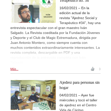
Terapéutico no. 34
16/02/2021 – En la
edición actual de la
revista "Ajedrez Social y
Terapéutico #34", hay una
entrevista espectacular con el gran maestro Iván
Salgado. La Revista coeditada por la Fundación Jóvenes
y Deporte y el Club de Magic Extremadura, dirigida por
Juan Antonio Montero, como siempre cuenta con
muchos contenidos extraordinariamente interesantes. La
revista completa, descargable en PDF y una
reproducción de la entrevista completa con Iván
Salgado...
Más...
3
Ajedrez para personas sin
hogar
04/02/2021 – Ayer fue
miércoles y tocó el taller
de ajedrez en el Centro
Vida de Cáritas