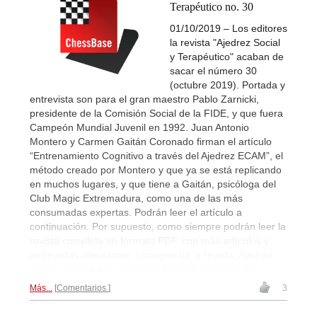
Terapéutico no. 30
01/10/2019 – Los editores
la revista "Ajedrez Social
y Terapéutico" acaban de
sacar el número 30
(octubre 2019). Portada y
entrevista son para el gran maestro Pablo Zarnicki,
presidente de la Comisión Social de la FIDE, y que fuera
Campeón Mundial Juvenil en 1992. Juan Antonio
Montero y Carmen Gaitán Coronado firman el artículo
“Entrenamiento Cognitivo a través del Ajedrez ECAM”, el
método creado por Montero y que ya se está replicando
en muchos lugares, y que tiene a Gaitán, psicóloga del
Club Magic Extremadura, como una de las más
consumadas expertas. Podrán leer el artículo a
continuación. Por supuesto, como siempre podrán leer la
revista completa en formato PDF, con más artículos y
entrevistas intersantes. | Imagen de la revista: Ajedrez
social y terapéutico Octubre / MMXIX / Número 30
Más...
Comentarios
3