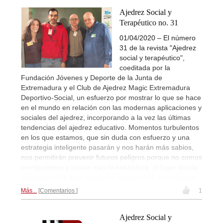
Ajedrez Social y
Terapéutico no. 31
01/04/2020 – El número
31 de la revista "Ajedrez
social y terapéutico",
coeditada por la
Fundación Jóvenes y Deporte de la Junta de
Extremadura y el Club de Ajedrez Magic Extremadura
Deportivo-Social, un esfuerzo por mostrar lo que se hace
en el mundo en relación con las modernas aplicaciones y
sociales del ajedrez, incorporando a la vez las últimas
tendencias del ajedrez educativo. Momentos turbulentos
en los que estamos, que sin duda con esfuerzo y una
estrategia inteligente pasarán y nos harán más sabios,
nos permitirán prevenir futuros peligros porque no somos
omnipotentes y cuidar más la naturaleza, el lugar donde
habitamos. He aquí la edición número 131 de la revista...
Más...
Comentarios
1
Ajedrez Social y