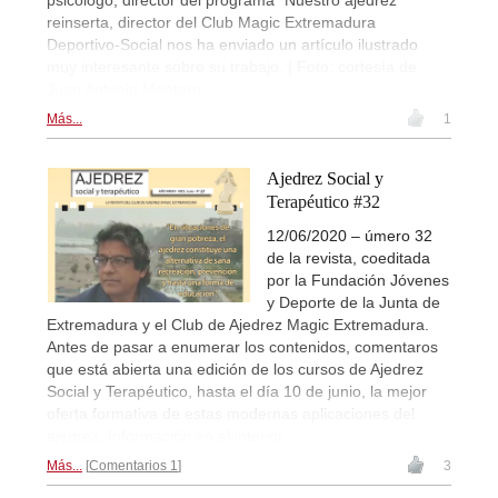
reinserta, director del Club Magic Extremadura
Deportivo-Social nos ha enviado un artículo ilustrado
muy interesante sobre su trabajo. | Foto: cortesía de
Juan Antonio Montero
Más...
1
Ajedrez Social y
Terapéutico #32
12/06/2020 – úmero 32
de la revista, coeditada
por la Fundación Jóvenes
y Deporte de la Junta de
Extremadura y el Club de Ajedrez Magic Extremadura.
Antes de pasar a enumerar los contenidos, comentaros
que está abierta una edición de los cursos de Ajedrez
Social y Terapéutico, hasta el día 10 de junio, la mejor
oferta formativa de estas modernas aplicaciones del
ajedrez. Información en el interior.
Más...
Comentarios 1
3