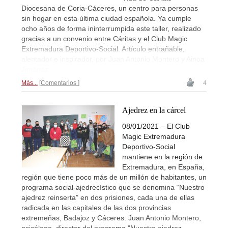
Diocesana de Coria-Cáceres, un centro para personas
sin hogar en esta última ciudad española. Ya cumple
ocho años de forma ininterrumpida este taller, realizado
gracias a un convenio entre Cáritas y el Club Magic
Extremadura Deportivo-Social. Artículo entrañable,
alentador e inspirador, por Juan Antonio Montero y Ainoa
Jiménez.
Más...
Comentarios
4
Ajedrez en la cárcel
08/01/2021 – ​El Club
Magic Extremadura
Deportivo-Social
mantiene en la región de
Extremadura, en España,
región que tiene poco más de un millón de habitantes, un
programa social-ajedrecístico que se denomina “Nuestro
ajedrez reinserta” en dos prisiones, cada una de ellas
radicada en las capitales de las dos provincias
extremeñas, Badajoz y Cáceres. Juan Antonio Montero,
psicólogo, director del programa "Nuestro ajedrez