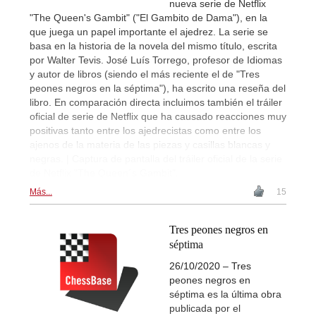
nueva serie de Netflix
"The Queen's Gambit" ("El Gambito de Dama"), en la
que juega un papel importante el ajedrez. La serie se
basa en la historia de la novela del mismo título, escrita
por Walter Tevis. José Luís Torrego, profesor de Idiomas
y autor de libros (siendo el más reciente el de "Tres
peones negros en la séptima"), ha escrito una reseña del
libro. En comparación directa incluimos también el tráiler
oficial de serie de Netflix que ha causado reacciones muy
positivas tanto entre los ajedrecistas como entre los
ajenos de la materia de las piezas y casillas blancas y
negras. | Captura de pantalla del tráiler oficial de la serie
de Netflix "The Queen´s Gambit".
Más...
15
Tres peones negros en
séptima
26/10/2020 – Tres
peones negros en
séptima es la última obra
publicada por el