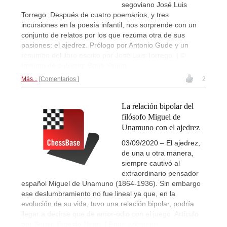
segoviano José Luis
Torrego. Después de cuatro poemarios, y tres
incursiones en la poesía infantil, nos sorprende con un
conjunto de relatos por los que rezuma otra de sus
pasiones: el ajedrez. Prólogo por Antonio Gude y un
resumen del libro escrito por José Luis Torrego. | ©
Imagen de cubierta: Borja Yagüe
Más...
Comentarios
2
La relación bipolar del
filósofo Miguel de
Unamuno con el ajedrez
03/09/2020 – El ajedrez,
de una u otra manera,
siempre cautivó al
extraordinario pensador
español Miguel de Unamuno (1864-1936). Sin embargo
ese deslumbramiento no fue lineal ya que, en la
evolución de su vida, tuvo una relación bipolar, podría
llegar a decirse que de amor-odio con el juego. Artículo
por Sergio Ernesto Negri. | Foto:
wikimedia