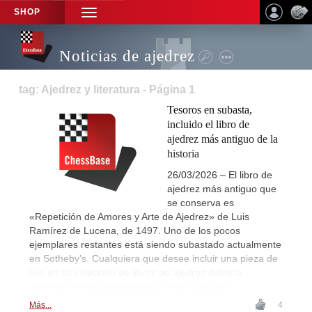
SHOP
TOGGLE
NAVIGATION
Noticias de ajedrez
tag: Ajedrez y literatura - Página 1
Tesoros en subasta,
incluido el libro de
ajedrez más antiguo de la
historia
26/03/2026 – El libro de
ajedrez más antiguo que
se conserva es
«Repetición de Amores y Arte de Ajedrez» de Luis
Ramírez de Lucena, de 1497. Uno de los pocos
ejemplares restantes está siendo subastado actualmente
en Sotheby's. Cualquiera que desee incluir una pieza de
lujo en su colección de libros de ajedrez debería
aprovechar esta oportunidad. | Foto:
Sotheby's
Más...
4