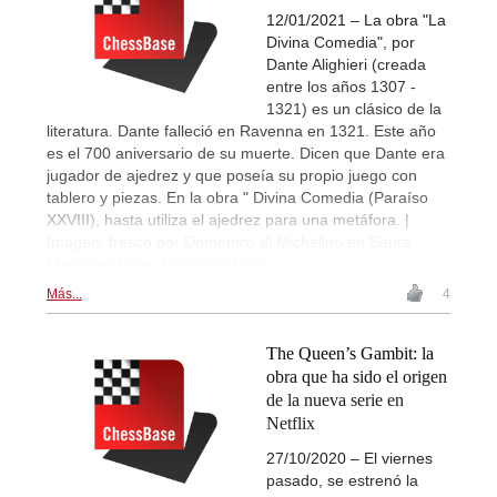
12/01/2021 – La obra "La
Divina Comedia", por
Dante Alighieri (creada
entre los años 1307 -
1321) es un clásico de la
literatura. Dante falleció en Ravenna en 1321. Este año
es el 700 aniversario de su muerte. Dicen que Dante era
jugador de ajedrez y que poseía su propio juego con
tablero y piezas. En la obra " Divina Comedia (Paraíso
XXVIII), hasta utiliza el ajedrez para una metáfora. |
Imagen: fresco por Domenico di Michelino en Santa
Maria del Fiore, Florencia 1465.
Más...
4
The Queen’s Gambit: la
obra que ha sido el origen
de la nueva serie en
Netflix
27/10/2020 – El viernes
pasado, se estrenó la