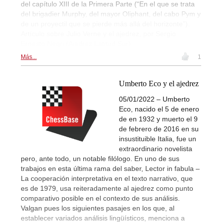
del capítulo XIII de la Primera Parte (“En el que se trata
del brigadier Murphy, del mayor Oliphant, del cabo Pym y
de un proyectil que se pierde más allá del horizonte”).
Artículo sobre Julio Verne y el ajedrez, por Sergio
Ernesto Negri (Ajedrez Latitud Sur).
Más...
1
Umberto Eco y el ajedrez
05/01/2022 – Umberto
Eco, nacido el 5 de enero
de en 1932 y muerto el 9
de febrero de 2016 en su
insustituible Italia, fue un
extraordinario novelista
pero, ante todo, un notable filólogo. En uno de sus
trabajos en esta última rama del saber, Lector in fabula –
La cooperación interpretativa en el texto narrativo, que
es de 1979, usa reiteradamente al ajedrez como punto
comparativo posible en el contexto de sus análisis.
Valgan pues los siguientes pasajes en los que, al
establecer variados análisis lingüísticos, menciona a