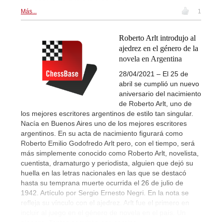
Más...
1
Roberto Arlt introdujo al
ajedrez en el género de la
novela en Argentina
28/04/2021 – El 25 de
abril se cumplió un nuevo
aniversario del nacimiento
de Roberto Arlt, uno de
los mejores escritores argentinos de estilo tan singular.
Nacía en Buenos Aires uno de los mejores escritores
argentinos. En su acta de nacimiento figurará como
Roberto Emilio Godofredo Arlt pero, con el tiempo, será
más simplemente conocido como Roberto Arlt, novelista,
cuentista, dramaturgo y periodista, alguien que dejó su
huella en las letras nacionales en las que se destacó
hasta su temprana muerte ocurrida el 26 de julio de
1942. Artículo por Sergio Ernesto Negri. En la nota se
refleja su vínculo con el ajedrez. Arlt fue el primero en
incluir al juego en el género de novela en el país. Un