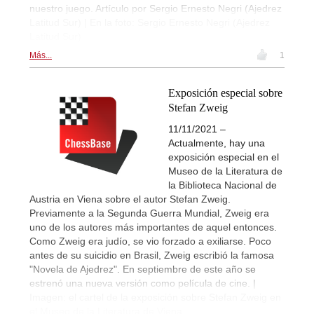
nuestro juego. Artículo por Sergio Ernesto Negri (Ajedrez
Latitud Sur) | En la foto: Sergio Ernesto Negri (Ajedrez
Latitud Sur)
Más...
1
Exposición especial sobre
Stefan Zweig
11/11/2021 –
Actualmente, hay una
exposición especial en el
Museo de la Literatura de
la Biblioteca Nacional de
Austria en Viena sobre el autor Stefan Zweig.
Previamente a la Segunda Guerra Mundial, Zweig era
uno de los autores más importantes de aquel entonces.
Como Zweig era judío, se vio forzado a exiliarse. Poco
antes de su suicidio en Brasil, Zweig escribió la famosa
"Novela de Ajedrez". En septiembre de este año se
estrenó una nueva versión como película de cine. |
Imagen: el cartel de la exposición sobre Stefan Zweig en
el Museo de la Literatura de Viena