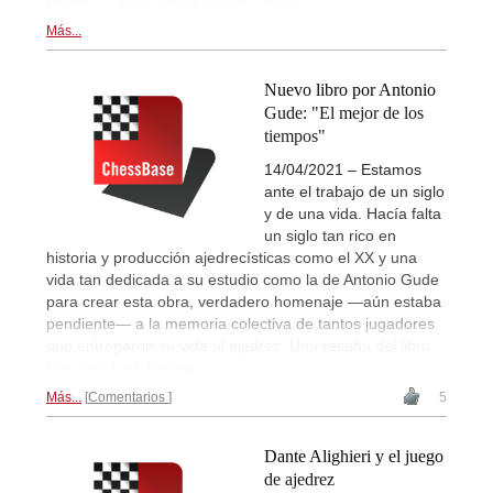
pionero. Tantos seguirán ese camino.
Más...
Nuevo libro por Antonio
Gude: "El mejor de los
tiempos"
14/04/2021 – Estamos
ante el trabajo de un siglo
y de una vida. Hacía falta
un siglo tan rico en
historia y producción ajedrecísticas como el XX y una
vida tan dedicada a su estudio como la de Antonio Gude
para crear esta obra, verdadero homenaje —aún estaba
pendiente— a la memoria colectiva de tantos jugadores
que entregaron su vida al ajedrez. Una reseña del libro
por José Luis Torrego.
Más...
Comentarios
5
Dante Alighieri y el juego
de ajedrez