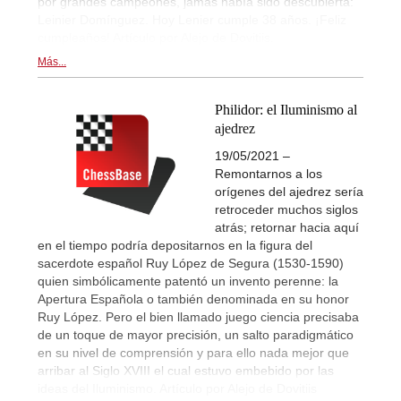
por grandes campeones, jamás había sido descubierta:
Leinier Domínguez. Hoy Lenier cumple 38 años. ¡Feliz
cumpleaños! Artículo por Alejo de Dovitiis.
Más...
Philidor: el Iluminismo al
ajedrez
19/05/2021 –
Remontarnos a los
orígenes del ajedrez sería
retroceder muchos siglos
atrás; retornar hacia aquí
en el tiempo podría depositarnos en la figura del
sacerdote español Ruy López de Segura (1530-1590)
quien simbólicamente patentó un invento perenne: la
Apertura Española o también denominada en su honor
Ruy López. Pero el bien llamado juego ciencia precisaba
de un toque de mayor precisión, un salto paradigmático
en su nivel de comprensión y para ello nada mejor que
arribar al Siglo XVIII el cual estuvo embebido por las
ideas del Iluminismo. Artículo por Alejo de Dovitiis