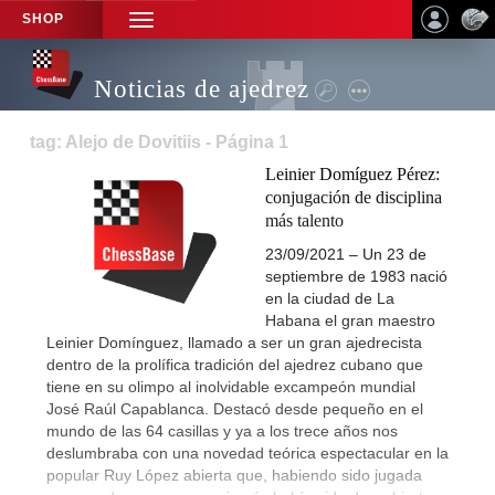
SHOP
TOGGLE
NAVIGATION
Noticias de ajedrez
tag: Alejo de Dovitiis - Página 1
Leinier Domíguez Pérez:
conjugación de disciplina
más talento
23/09/2021 – Un 23 de
septiembre de 1983 nació
en la ciudad de La
Habana el gran maestro
Leinier Domínguez, llamado a ser un gran ajedrecista
dentro de la prolífica tradición del ajedrez cubano que
tiene en su olimpo al inolvidable excampeón mundial
José Raúl Capablanca. Destacó desde pequeño en el
mundo de las 64 casillas y ya a los trece años nos
deslumbraba con una novedad teórica espectacular en la
popular Ruy López abierta que, habiendo sido jugada