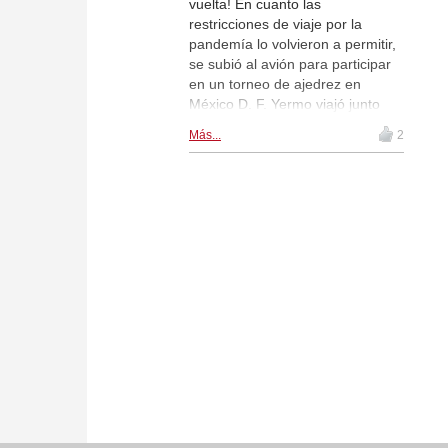
vuelta! En cuanto las
restricciones de viaje por la
pandemía lo volvieron a permitir,
se subió al avión para participar
en un torneo de ajedrez en
México D. F. Yermo viajó junto
con Alexander Shabalov para
Más...
2
participar juntos en un torneo con
10 jugadores por sistema de liga
en la capital de Méjico. Nos ha
enviado un reportaje sobre su
viaje "en los tiempos del
coronavirus". (Incluyendo su
experiencia con una prueba
positiva de covid-19). Dicen que
uno no se debe detener a un
viajero.