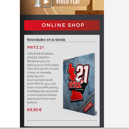
ONLINE SHOP
Novedades en la tienda
FRITZ 21
YOUR PERSONAL
CHESS COACH -
Whether you’re
taking your first steps
into the world of club
chess, or already
playing at a
tournament level:
with FRITZ, you can
train more efficiently,
intelligently and with
a more personalised
approach than ever
before.
69,90 €