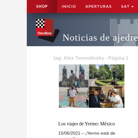
INICIO
APERTURAS
SAT
SHOP
Noticias de ajedr
tag: Alex Yermolinsky - Página 1
Los viajes de Yermo: México
15/06/2021 – ¡Yermo está de