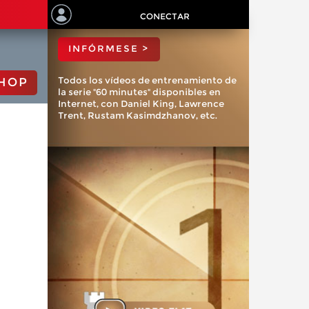
ChessBase?
CONECTAR
INFÓRMESE >
Todos los vídeos de entrenamiento de
HOP
la serie "60 minutes" disponibles en
Internet, con Daniel King, Lawrence
Trent, Rustam Kasimdzhanov, etc.