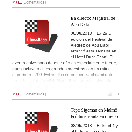
Más...
Comentarios
En directo: Magistral de
Abu Dabi
08/08/2018 – La 25ta
edición del Festival de
Ajedrez de Abu Dabi
arrancó esta semana en
el Hotel Dusit Thani. El
evento aniversario de este año es especialmente fuerte,
pues incluye a cinco grandes maestros con un rating
superior a 2700. Entre ellos se encuentra el candidato
presidencial de la FIDE Nigel Short, quien vuelve a los
tableros en medio de una ardua campaña.
Más...
Comentarios
1
Tepe Sigeman en Malmö:
la última ronda en directo
08/05/2018 – Entre el 4 y
el 8 de mayo se ha