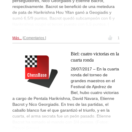
perseguidores, Nico Georgiadis y Etienne Bacrot,
respectivamente. Bacrot se benefició de una metedura
de pata de Harikrishna Hou Yifan ganó a Geogiadis y
sumó 6,5/9 puntos. Bacrot quedó subcampeón con 6 y
Harikrishna ocupó el tercer puesto con 5,5 puntos. |
Fotos: Pascal Simon
Más...
Comentarios
1
Biel: cuatro victorias en la
cuarta ronda
28/07/2017 – En la cuarta
ronda del torneo de
grandes maestros en el
Festival de Ajedrez de
Biel, hubo cuatro victorias
a cargo de Pentala Harikrishna, David Navara, Etienne
Bacrot y Nico Georgiadis. En tres de las partidas, el
caballo blanco fue el que garantizó el triunfo, y en la
cuarta, el arma secrata fue un peón pasado. Etienne
Bacrot ha tomado el mando con 3/4 puntos. (Fotos:
Pascal Simon)