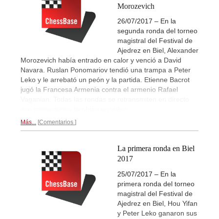
Morozevich
26/07/2017 – En la
segunda ronda del torneo
magistral del Festival de
Ajedrez en Biel, Alexander
Morozevich había entrado en calor y venció a David
Navara. Ruslan Ponomariov tendió una trampa a Peter
Leko y le arrebató un peón y la partida. Etienne Bacrot
jugó la Francesa Armenia contra el armenio Rafael
Vaganian. Todas las rondas se retransmiten en directo
con comentarios también en vídeo.
Más...
Comentarios
La primera ronda en Biel
2017
25/07/2017 – En la
primera ronda del torneo
magistral del Festival de
Ajedrez en Biel, Hou Yifan
y Peter Leko ganaron sus