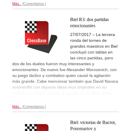
Más...
Comentarios
Biel R3: dos partidas
emocionantes
27/07/2017 – La tercera
ronda del torneo de
grandes maestros en Biel
concluyó con tablas en
las cinco partidas, pero
dos de los duelos fueron muy interesantes y
emocionantes. De nuevo fue Alexander Morozevich, con
su juego táctico y combativo quien causó la agitación
más grande. Cabe mencionar también que David Navara
sorprendió con algunas ideas muy originales en su
partida con negras contra el jugador suizo Noel Studer.
(Fotos: Pascal Simon)
Más...
Comentarios
Biel: victorias de Bacrot,
Ponomariov y