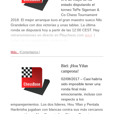
estado disputando el
torneo TePe Sigeman &
Co Chess Tournament
2018. El mejor arranque tuvo el gran maestro sueco Nils
Grandelius con dos victorias y unas tablas. La última
ronda se disputará hoy a partir de las 12:00 CEST. Hay
retransmisiones en directo en Playchess.com
aquí
. |
Fotos de los jugadores: cortesía de
tepesigemanchess.com
)
Más...
Comentarios
Biel: ¡Hou Yifan
campeona!
02/08/2017 – Casi habría
sido imposible tener una
ronda final más
emocionante, incluso con
respecto a los
emparejamientos. Los dos líderes, Hou Yifan y Pentala
Harikrisha jugaban con blancas contra sus más cercanos