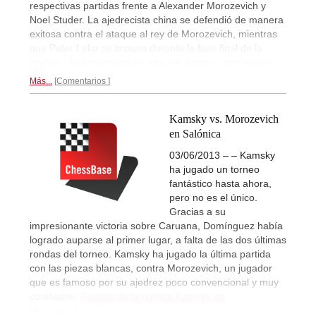
respectivas partidas frente a Alexander Morozevich y
Noel Studer. La ajedrecista china se defendió de manera
exitosa contra el ataque al rey de Morozevich, mientras
que Peter Leko se impuso durante la fase final de la
partida. ¡Retransmisiones aquí en directo y con vídeo!
Más...
Comentarios
Kamsky vs. Morozevich
en Salónica
03/06/2013 – – Kamsky
ha jugado un torneo
fantástico hasta ahora,
pero no es el único.
Gracias a su
impresionante victoria sobre Caruana, Domínguez había
logrado auparse al primer lugar, a falta de las dos últimas
rondas del torneo. Kamsky ha jugado la última partida
con las piezas blancas, contra Morozevich, un jugador
que es famoso por su ajedrez poco convencional y muy
combativo.
Análisis de la partida Kamsky vs.
Morozevich...