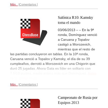
Más...
Comentarios
Salónica R10: Kamsky
toma el mando
03/06/2013 – – En la 9ª
ronda, Domínguez venció
a Caruana y Topalov
castigó a Morozevich,
mientras que el resto de
las partidas concluyeron en tablas. En la 10ª ronda,
Caruana venció a Topalov y Kamsky, el día de su 39
cumpleaños, derrotó a Morozevich en una Chigorin que
duró 25 jugadas. Ahora Gata es líder en solitario con
7,5/10 puntos, medio entero más que Domínguez.
Antes
de la última ronda...
Más...
Comentarios
Campeonato de Rusia por
Equipos 2013