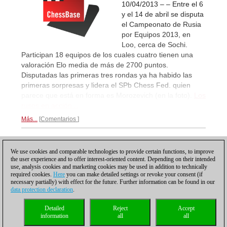
10/04/2013 – – Entre el 6
y el 14 de abril se disputa
el Campeonato de Rusia
por Equipos 2013, en
Loo, cerca de Sochi.
Participan 18 equipos de los cuales cuatro tienen una
valoración Elo media de más de 2700 puntos.
Disputadas las primeras tres rondas ya ha habido las
primeras sorpresas y lidera el SPb Chess Fed. quien
parece que está en forma es Morozevich (en la foto).
Los
rusos en acción...
Más...
Comentarios
1
We use cookies and comparable technologies to provide certain functions, to improve
the user experience and to offer interest-oriented content. Depending on their intended
use, analysis cookies and marketing cookies may be used in addition to technically
required cookies.
Here
you can make detailed settings or revoke your consent (if
necessary partially) with effect for the future. Further information can be found in our
data protection declaration
.
Política de privacidad
|
Pie de imprenta
|
Para contactar
|
Cookies Management
|
Detailed
Reject
Accept
Licencias
|
Compliance Hotline
|
Inicio
information
all
all
© 2017 ChessBase GmbH | Osterbekstraße 90a | 22083 Hamburgo | Alemania