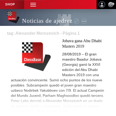
SHOP
TOGGLE
NAVIGATION
Noticias de ajedrez
tag: Alexander Morozevich - Página 1
Jobava gana Abu Dhabi
Masters 2019
28/08/2019 – El gran
maestro Baadur Jobava
(Georgia) ganó la XXVI
edición del Abu Dhabi
Masters 2019 con una
actuación convincente. Sumó ocho puntos de los nueve
posibles. Subcampeón quedó el joven gran maestro
uzbeco Nodirbek Yakubboev con 7/9. El actual Campeón
del Mundo Juvenil, Parham Maghsoodloo quedó tercero.
Peter Leko derrotó a Alexander Morozevich en un duelo
de ajedrez rápido y relámpago. (Leko ganó en ambas
modalidades). | Foto: Rupali Mullick