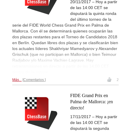
20/11/2017 – Hoy a partir
de las 14:00 CET se
disputará la quinta ronda
del último torneo de la
serie del FIDE World Chess Grand Prix en Palma de
Mallorca. Con él se determinará quienes ocuparán las
dos plazas restantes para el Torneo de Candidatos 2018
en Berlín. Quedan libres dos plazas y se clasificarán bien
los actuales líderes Shakhriyar Mamedyarov y Alexander
Grischuk (que no participan en Mallorca) o bien Teimour
Radjabov y/o Maxime Vachier-Lagrave. Hay
retransmisiones en directo a partir de las 14:00 CET
dentro de la noticia.
Más...
Comentarios
2
FIDE Grand Prix en
Palma de Mallorca: ¡en
directo!
17/11/2017 – Hoy a partir
de las 14:00 CET se
disputará la segunda