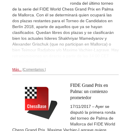
ronda del último torneo
de la serie del FIDE World Chess Grand Prix en Palma
de Mallorca. Con él se determinará quien ocupará las
dos plazas restantes para el Torneo de Candidatos en
Berlín 2018, aparte de aquellos que ya se hayan
clasificados. Quedan libres dos plazas y se clasificarán
bien los actuales líderes Shakhriyar Mamedyarov y
Alexander Grischuk (que no participan en Mallorca) o
bien Teimour Radjabov y/o Maxime Vachier-Lagrave. Hay
retransmisiones en directo a partir de las 14:00 CET
dentro de la noticia.
Más...
Comentarios
FIDE Grand Prix en
Palma: un comienzo
prometedor
17/11/2017 – Ayer se
disputó la primera ronda
del torneo de Palma de
Mallorca del FIDE World
Chess Grand Prix. Maxime Vachier-Lagrave quiere