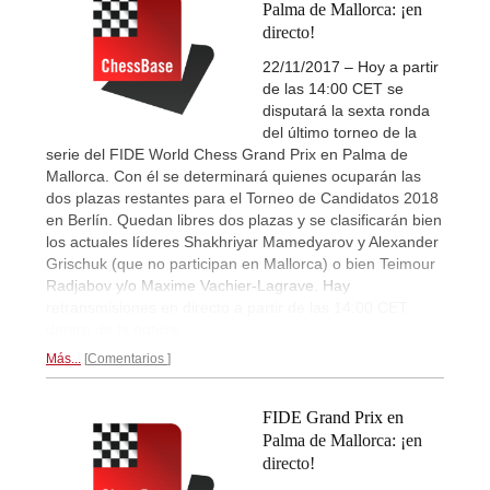
Palma de Mallorca: ¡en
directo!
22/11/2017 – Hoy a partir
de las 14:00 CET se
disputará la sexta ronda
del último torneo de la
serie del FIDE World Chess Grand Prix en Palma de
Mallorca. Con él se determinará quienes ocuparán las
dos plazas restantes para el Torneo de Candidatos 2018
en Berlín. Quedan libres dos plazas y se clasificarán bien
los actuales líderes Shakhriyar Mamedyarov y Alexander
Grischuk (que no participan en Mallorca) o bien Teimour
Radjabov y/o Maxime Vachier-Lagrave. Hay
retransmisiones en directo a partir de las 14:00 CET
dentro de la noticia.
Más...
Comentarios
FIDE Grand Prix en
Palma de Mallorca: ¡en
directo!