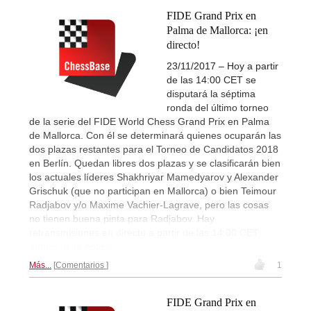
FIDE Grand Prix en
Palma de Mallorca: ¡en
directo!
23/11/2017 – Hoy a partir
de las 14:00 CET se
disputará la séptima
ronda del último torneo
de la serie del FIDE World Chess Grand Prix en Palma
de Mallorca. Con él se determinará quienes ocuparán las
dos plazas restantes para el Torneo de Candidatos 2018
en Berlín. Quedan libres dos plazas y se clasificarán bien
los actuales líderes Shakhriyar Mamedyarov y Alexander
Grischuk (que no participan en Mallorca) o bien Teimour
Radjabov y/o Maxime Vachier-Lagrave, pero las cosas
no tienen buena pinta para Radjabov. Hay
retransmisiones en directo a partir de las 14:00 CET
dentro de la noticia.
Más...
Comentarios
1
FIDE Grand Prix en