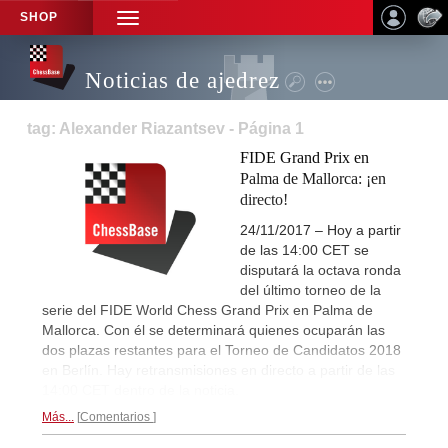
SHOP
TOGGLE
NAVIGATION
Noticias de ajedrez
tag: Alexander Riazantsev - Página 1
FIDE Grand Prix en
Palma de Mallorca: ¡en
directo!
24/11/2017 – Hoy a partir
de las 14:00 CET se
disputará la octava ronda
del último torneo de la
serie del FIDE World Chess Grand Prix en Palma de
Mallorca. Con él se determinará quienes ocuparán las
dos plazas restantes para el Torneo de Candidatos 2018
en Berlín. Hay retransmisiones en directo a partir de las
14:00 CET dentro de la noticia.
Más...
Comentarios