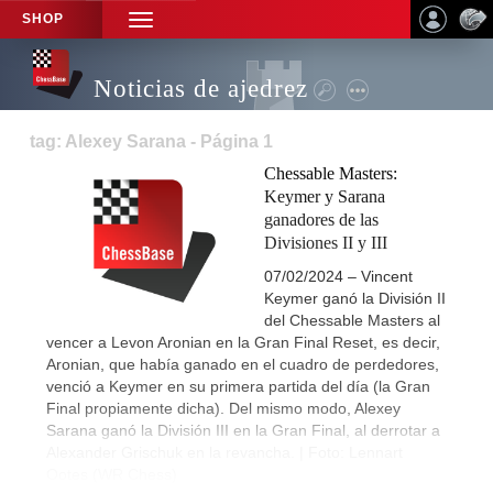
SHOP
TOGGLE
NAVIGATION
Noticias de ajedrez
tag: Alexey Sarana - Página 1
Chessable Masters:
Keymer y Sarana
ganadores de las
Divisiones II y III
07/02/2024 – Vincent
Keymer ganó la División II
del Chessable Masters al
vencer a Levon Aronian en la Gran Final Reset, es decir,
Aronian, que había ganado en el cuadro de perdedores,
venció a Keymer en su primera partida del día (la Gran
Final propiamente dicha). Del mismo modo, Alexey
Sarana ganó la División III en la Gran Final, al derrotar a
Alexander Grischuk en la revancha. | Foto: Lennart
Ootes (WR Chess)