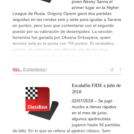
joven Alexey Sarna el
primer lugar en la Higher
League de Rusia. Grigoriy Oparin ganó dos partidas
seguidas en las rondas seis y siete para igualar a Sarana
en puntos, pero tuvo que contentarse con el segundo
puesto por su valoración de desempates. La sección
femenina fue ganada por Oksana Gritsayeva, quien
terminó sola en la punta con 7/9 puntos. El verdadero
premio, sin embargo, era obtener uno de los cinco
puestos en las Superfinales Rusas. | Foto: Dmitry
Kryakvin / Federación Rusa de Ajedrez
Más...
Comentarios
1
Escalafón FIDE a julio de
2018
02/07/2018 – Se jugó
mucho a ritmos rápidos
en el mes de junio;
algunos ajedrecistas
jugaron hasta 36 partidas
de blitz. En lo que se refiere al ajedrez clásico, Sam