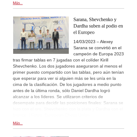
Más...
Sarana, Shevchenko y
Dardha suben al podio en
el Europeo
14/03/2023 – Alexey
Sarana se convirtió en el
campeón de Europa 2023
tras firmar tablas en 7 jugadas con el colíder Kirill
Shevchenko. Los dos jugadores aseguraron al menos el
primer puesto compartido con las tablas, pero aún tenían
que esperar para ver si alguien más se les unía en la
cima de la clasificación. De los jugadores a medio punto
antes de la última ronda, sólo Daniel Dardha logró
alcanzar a los líderes. Se utilizaron criterios de
desempate para decidir las posiciones finales: Sarana se
hizo con el oro, Shevchenko con la plata y Dardha con el
bronce. | Fotos: European Chess Union
Más...