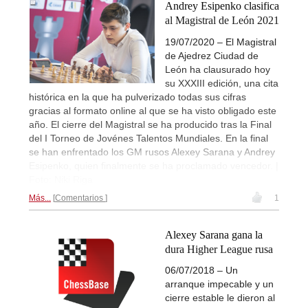
Andrey Esipenko clasifica
al Magistral de León 2021
19/07/2020 – El Magistral
de Ajedrez Ciudad de
León ha clausurado hoy
su XXXIII edición, una cita
histórica en la que ha pulverizado todas sus cifras
gracias al formato online al que se ha visto obligado este
año. El cierre del Magistral se ha producido tras la Final
del I Torneo de Jovénes Talentos Mundiales. En la final
se han enfrentado los GM rusos Alexey Sarana y Andrey
Esipenko, quien finalmente se ha proclamado vencedor. |
Foto: Niki Riga
Más...
Comentarios
1
Alexey Sarana gana la
dura Higher League rusa
06/07/2018 – Un
arranque impecable y un
cierre estable le dieron al