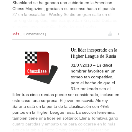
Shankland se ha ganado una cubierta en la American
Chess Magazine, gracias a su ascenso hasta el puesto
27 en la escalafón. Wesley So dio un gran salto en el
ranking de rápidas, mientras que Jan-Krzysztof Duda es
el nuevo mejor sub-20. | Foto: Lennart Ootes
Más...
Comentarios
1
Un líder inesperado en la
Higher League de Rusia
01/07/2018 – Es difícil
nombrar favoritos en un
torneo tan competitivo,
pero el hecho de que el
31er rankeado sea el
líder tras cinco rondas puede ser considerado, incluso en
este caso, una sorpresa. El joven moscovita Alexey
Sarana está en la punta de la clasificación con 4½/5
puntos en la Higher League rusa. La sección femenina
también tiene una líder en solitario: Elena Tomilova ganó
cuatro partidas y empató una para colocarse en lo más
alto de la tabla. | Foto: Dmitry Kryavkin / Federación