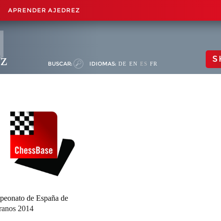
APRENDER AJEDREZ
ez
S
BUSCAR:
IDIOMAS:
DE
EN
ES
FR
eonato de España de
ranos 2014