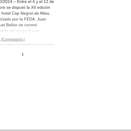
0/2014 – Entre el 4 y el 12 de
bre se disputó la XII edición
l hotel Cap Negret de Altea,
iciado por la FEDA. Juan
el Bellón se coronó
eón del grupo A y es
eón Veterano +50.
.
Comentarios
ampeón quedó Alejandro
o Mari. El grupo B fue
do por Emili Simón y Tomás
1
a con lo cual es Campeón
rano +65. En ajedrez
mpago ganó Francisco
ía Trobat.
Reportaje...