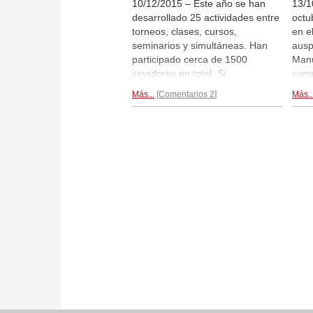
10/12/2015 – Este año se han
13/1
desarrollado 25 actividades entre
octu
torneos, clases, cursos,
en e
seminarios y simultáneas. Han
ausp
participado cerca de 1500
Manu
jugadores en total. Si
camp
descontamos las participaciones
Camp
Más...
Comentarios 2
Más..
múltiples, tenemos 850 personas
Subc
que, con sus acompañantes,
Pabl
llegaron a abarrotar el grandioso
gana
hotel Bali.
Reportaje...
Serr
Vete
relá
Garc