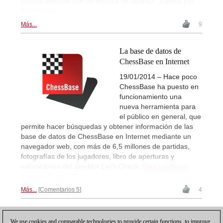
posible analizar con un módulo de ajedrez. Tutorial por
Albert Silver.
Más...
9
La base de datos de
ChessBase en Internet
19/01/2014 – Hace poco
ChessBase ha puesto en
funcionamiento una
nueva herramienta para
el público en general, que
permite hacer búsquedas y obtener información de las
base de datos de ChessBase en Internet mediante un
navegador web, con más de 6,5 millones de partidas,
fotografías de los jugadores, libro de aperturas y
valoraciones del servidor Let’s Check.
Para cualquier
sistema, Mac o PC...
Más...
Comentarios 5
4
1
We use cookies and comparable technologies to provide certain functions, to improve