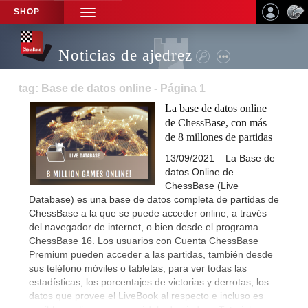
SHOP
TOGGLE
NAVIGATION
Noticias de ajedrez
tag: Base de datos online - Página 1
La base de datos online
de ChessBase, con más
de 8 millones de partidas
13/09/2021 – La Base de
datos Online de
ChessBase (Live
Database) es una base de datos completa de partidas de
ChessBase a la que se puede acceder online, a través
del navegador de internet, o bien desde el programa
ChessBase 16. Los usuarios con Cuenta ChessBase
Premium pueden acceder a las partidas, también desde
sus teléfono móviles o tabletas, para ver todas las
estadísticas, los porcentajes de victorias y derrotas, los
datos que provee el LiveBook al respecto e incluso es