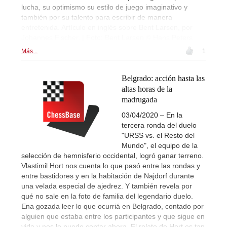
lucha, su optimismo su estilo de juego imaginativo y
también por su talento para escribir de manera
entretenida. Artículo en inglés sobre Bent Larsen, por
Johannes Fischer. | Foto: Bent Larsen © Hans Peters
Más...
1
Belgrado: acción hasta las
altas horas de la
madrugada
03/04/2020 – En la
tercera ronda del duelo
"URSS vs. el Resto del
Mundo", el equipo de la
selección de hemnisferio occidental, logró ganar terreno.
Vlastimil Hort nos cuenta lo que pasó entre las rondas y
entre bastidores y en la habitación de Najdorf durante
una velada especial de ajedrez. Y también revela por
qué no sale en la foto de familia del legendario duelo.
Ena gozada leer lo que ocurriá en Belgrado, contado por
alguien que estaba entre los participantes y que sigue en
vida y nos lo puede contar ahora. El relato de Hort es tan