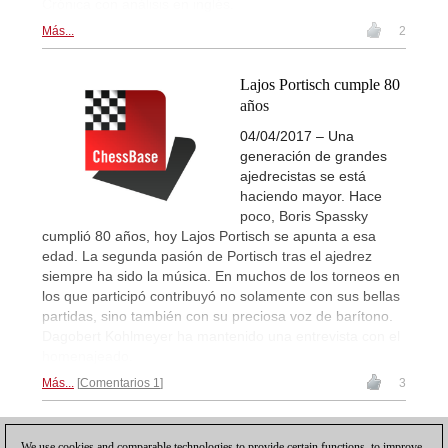
Crónica con análisis en inglés.
Más...
2
Lajos Portisch cumple 80
años
04/04/2017 – Una
generación de grandes
ajedrecistas se está
haciendo mayor. Hace
poco, Boris Spassky
cumplió 80 años, hoy Lajos Portisch se apunta a esa
edad. La segunda pasión de Portisch tras el ajedrez
siempre ha sido la música. En muchos de los torneos en
los que participó contribuyó no solamente con sus bellas
partidas, sino también con su preciosa voz de barítono.
Dagobert Kohlmeyer ha mantenido una entrevista con el
homenajeado.
Más...
Comentarios 1
3
1
We use cookies and comparable technologies to provide certain functions, to improve