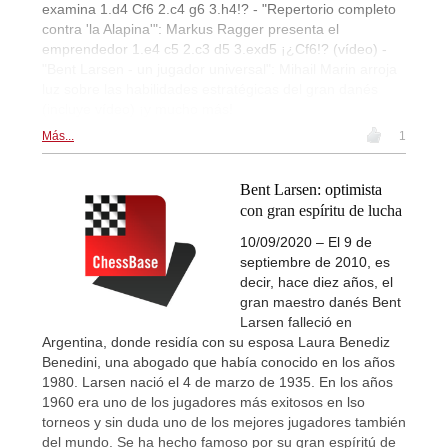
examina 1.d4 Cf6 2.c4 g6 3.h4!? - "Repertorio completo
contra 'la Alapina'": Markus Ragger presenta el
emprendedor 1.e4 c5 2.c3 d5 3.exd5 ¡¿Cf6!? (vídeo) -
"Bent Larsen - un jugador universal": Mihail Marin arroja
luz sobre las habilidades estratégicas del gran danés
(incluye vídeo) ¡y mucho más!
Más...
1
Bent Larsen: optimista
con gran espíritu de lucha
10/09/2020 – El 9 de
septiembre de 2010, es
decir, hace diez años, el
gran maestro danés Bent
Larsen falleció en
Argentina, donde residía con su esposa Laura Benediz
Benedini, una abogado que había conocido en los años
1980. Larsen nació el 4 de marzo de 1935. En los años
1960 era uno de los jugadores más exitosos en lso
torneos y sin duda uno de los mejores jugadores también
del mundo. Se ha hecho famoso por su gran espíritú de