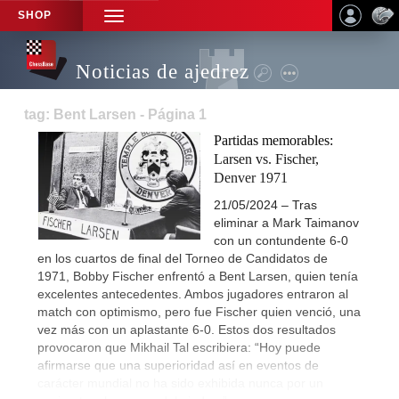
SHOP
TOGGLE
NAVIGATION
Noticias de ajedrez
tag: Bent Larsen - Página 1
Partidas memorables:
Larsen vs. Fischer,
Denver 1971
21/05/2024 – Tras
eliminar a Mark Taimanov
con un contundente 6-0
en los cuartos de final del Torneo de Candidatos de
1971, Bobby Fischer enfrentó a Bent Larsen, quien tenía
excelentes antecedentes. Ambos jugadores entraron al
match con optimismo, pero fue Fischer quien venció, una
vez más con un aplastante 6-0. Estos dos resultados
provocaron que Mikhail Tal escribiera: “Hoy puede
afirmarse que una superioridad así en eventos de
carácter mundial no ha sido exhibida nunca por un