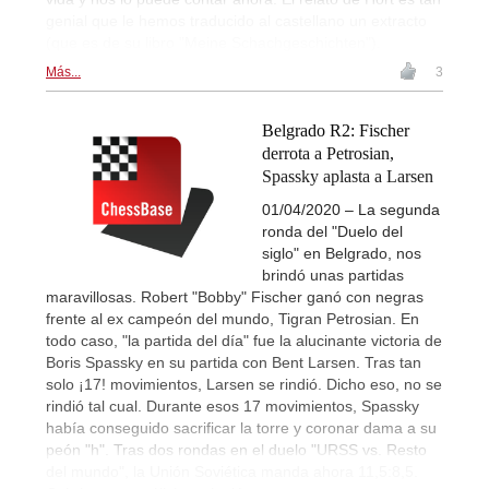
genial que le hemos traducido al castellano un extracto
(que es de su libro "Meine Schachgeschichten").
Más...
3
Belgrado R2: Fischer
derrota a Petrosian,
Spassky aplasta a Larsen
01/04/2020 – La segunda
ronda del "Duelo del
siglo" en Belgrado, nos
brindó unas partidas
maravillosas. Robert "Bobby" Fischer ganó con negras
frente al ex campeón del mundo, Tigran Petrosian. En
todo caso, "la partida del día" fue la alucinante victoria de
Boris Spassky en su partida con Bent Larsen. Tras tan
solo ¡17! movimientos, Larsen se rindió. Dicho eso, no se
rindió tal cual. Durante esos 17 movimientos, Spassky
había conseguido sacrificar la torre y coronar dama a su
peón "h". Tras dos rondas en el duelo "URSS vs. Resto
del mundo", la Unión Soviética manda ahora 11,5:8,5.