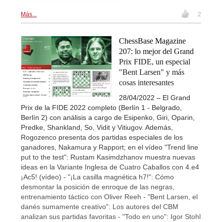
aspirante a la corona del ajedrez”.
Más...
2
ChessBase Magazine
207: lo mejor del Grand
Prix FIDE, un especial
"Bent Larsen" y más
cosas interesantes
28/04/2022 – El Grand
Prix de la FIDE 2022 completo (Berlín 1 - Belgrado,
Berlín 2) con análisis a cargo de Esipenko, Giri, Oparin,
Predke, Shankland, So, Vidit y Vitiugov. Además,
Rogozenco presenta dos partidas especiales de los
ganadores, Nakamura y Rapport; en el vídeo "Trend line
put to the test": Rustam Kasimdzhanov muestra nuevas
ideas en la Variante Inglesa de Cuatro Caballos con 4.e4
¡Ac5! (vídeo) - "¡La casilla magnética h7!": Cómo
desmontar la posición de enroque de las negras,
entrenamiento táctico con Oliver Reeh - "Bent Larsen, el
danés sumamente creativo": Los autores del CBM
analizan sus partidas favoritas - "Todo en uno": Igor Stohl