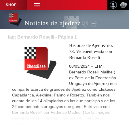
SHOP
TOGGLE
NAVIGATION
Noticias de ajedrez
tag: Bernardo Roselli - Página 1
Historias de Ajedrez no.
78: Videoentrevista con
Bernardo Roselli
08/03/2024 – El MI
Bernardo Roselli Mailhe (
ex Pdte. de la Federación
Uruguaya de Ajedrez) nos
comparte acerca de grandes del Ajedrez como Eliskases,
Capablanca, Alekhine, Panno y Rosetto. También nos
cuenta de las 14 olimpiadas en las que participó y de los
22 campeonatos uruguayos que gano. Entrevista con
Bernardo Roselli por Federico Madeo. | En la imagen:
Bernardo Roselli | Imagen: captura del vídeo de la
entrevista