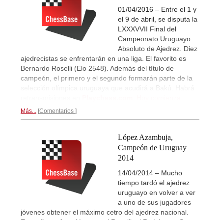
01/04/2016 – Entre el 1 y
el 9 de abril, se disputa la
LXXXVVII Final del
Campeonato Uruguayo
Absoluto de Ajedrez. Diez
ajedrecistas se enfrentarán en una liga. El favorito es
Bernardo Roselli (Elo 2548). Además del título de
campeón, el primero y el segundo formarán parte de la
selección olímpica uruguaya que acudirá a Bakú. Habrá
retransmisiones en
Playchess.com
.
Hoy comienza...
Más...
Comentarios
López Azambuja,
Campeón de Uruguay
2014
14/04/2014 – Mucho
tiempo tardó el ajedrez
uruguayo en volver a ver
a uno de sus jugadores
jóvenes obtener el máximo cetro del ajedrez nacional.