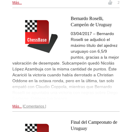
Más...
2
Bernardo Roselli,
Campeón de Uruguay
03/04/2017 – Bernardo
Roselli se adjudicó el
máximo título del ajedrez
uruguayo con 6,5/9
puntos, gracias a la mejor
valoración de desempate. Subcampeón quedó Nicolás
López Azambuja con la misma cantidad de puntos. Éste
Acarició la victoria cuando había derrotado a Christian
Oddone en la octava ronda, pero en la última, tan solo
empató con Claudio Coppola, mientras que Bernardo
Roselli se apuntaba una victoria con negras sobre Diego
Carbone. Oddone fue bronce.
Más...
Comentarios
Final del Campeonato de
Uruguay