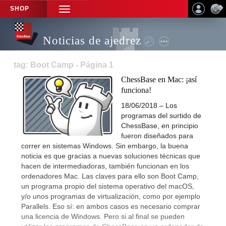
SHOP
TOGGLE
NAVIGATION
Noticias de ajedrez
tag: Boot Camp - Página 1
ChessBase en Mac: ¡así
funciona!
18/06/2018 – Los
programas del surtido de
ChessBase, en principio
fueron diseñados para
correr en sistemas Windows. Sin embargo, la buena
noticia es que gracias a nuevas soluciones técnicas que
hacen de intermediadoras, también funcionan en los
ordenadores Mac. Las claves para ello son Boot Camp,
un programa propio del sistema operativo del macOS,
y/o unos programas de virtualización, como por ejemplo
Parallels. Eso sí: en ambos casos es necesario comprar
una licencia de Windows. Pero si al final se pueden