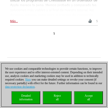
utilizar los programas de ChessBase en un ordenador de
Apple merece la pena. Hemos probado y comparado las
soluciones más viables y al final de nuestro tutorial, les
daremos algunas pistas para el proceso de instalación.
Más...
5
1
Política de privacidad
|
Pie de imprenta
|
Para contactar
|
Cookies Management
|
Licencias
|
Compliance Hotline
|
Inicio
We use cookies and comparable technologies to provide certain functions, to improve
© 2017 ChessBase GmbH | Osterbekstraße 90a | 22083 Hamburgo | Alemania
the user experience and to offer interest-oriented content. Depending on their intended
coldest news
use, analysis cookies and marketing cookies may be used in addition to technically
required cookies.
Here
you can make detailed settings or revoke your consent (if
necessary partially) with effect for the future. Further information can be found in our
data protection declaration
.
Detailed
Reject
Accept
information
all
all