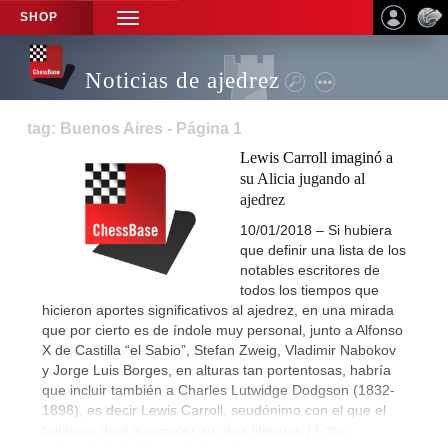
SHOP
TOGGLE
NAVIGATION
Noticias de ajedrez
tag: Buenos Aires - Página 1
Lewis Carroll imaginó a
su Alicia jugando al
ajedrez
10/01/2018 – Si hubiera
que definir una lista de los
notables escritores de
todos los tiempos que
hicieron aportes significativos al ajedrez, en una mirada
que por cierto es de índole muy personal, junto a Alfonso
X de Castilla “el Sabio”, Stefan Zweig, Vladimir Nabokov
y Jorge Luis Borges, en alturas tan portentosas, habría
que incluir también a Charles Lutwidge Dodgson (1832-
1898), es decir Lewis Carroll, seudónimo con el que el
británico dará a conocer su obra literaria. | Foto: