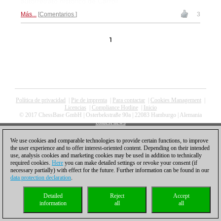
autorretrato histórico de Carroll
Más...
Comentarios
3
1
Política de privacidad
|
Pie de imprenta
|
Para contactar
|
Cookies Management
|
Licencias
|
Compliance Hotline
|
Inicio
© 2017 ChessBase GmbH | Osterbekstraße 90a | 22083 Hamburgo | Alemania
coldest news
We use cookies and comparable technologies to provide certain functions, to improve
the user experience and to offer interest-oriented content. Depending on their intended
use, analysis cookies and marketing cookies may be used in addition to technically
required cookies.
Here
you can make detailed settings or revoke your consent (if
necessary partially) with effect for the future. Further information can be found in our
data protection declaration
.
Detailed
Reject
Accept
information
all
all