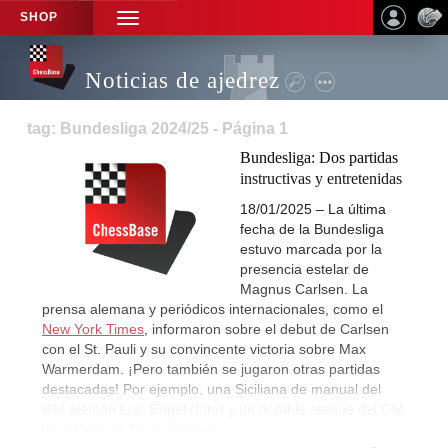
SHOP
TOGGLE
NAVIGATION
Noticias de ajedrez
tag: Bundesliga 2024/25 - Página 1
Bundesliga: Dos partidas
instructivas y entretenidas
18/01/2025 – La última
fecha de la Bundesliga
estuvo marcada por la
presencia estelar de
Magnus Carlsen. La
prensa alemana y periódicos internacionales, como el
New York Times
, informaron sobre el debut de Carlsen
con el St. Pauli y su convincente victoria sobre Max
Warmerdam. ¡Pero también se jugaron otras partidas
destacadas! Por ejemplo, una Siciliana de manual del
GM alemán Luis Engel (foto) y un notable ataque del GM
iraní Parham Maghsoodloo.