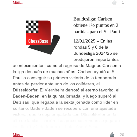
Más...
1
Bundesliga: Carlsen
obtiene 1½ puntos en 2
partidas para el St. Pauli
12/01/2025 – En las
rondas 5 y 6 de la
Bundesliga 2024/25 se
produjeron importantes
acontecimientos, como el regreso de Magnus Carlsen a
la liga después de muchos años. Carlsen ayudó al St.
Pauli a conseguir su primera victoria de la temporada
antes de perder ante uno de los colíderes, el
Düsseldorfer. El Viernheim derrotó al eterno favorito, el
Baden-Baden, en la quinta jornada, y luego superó al
Deizisau, que llegaba a la sexta jornada como líder en
solitario. Baden-Baden se recuperó con una ajustada
victoria, que le deja empatado con Düsseldorfer en lo
alto de la clasificación. Las próximas rondas se jugarán
los días 1 y 2 de febrero. | Foto: André Schulz
Más...
20