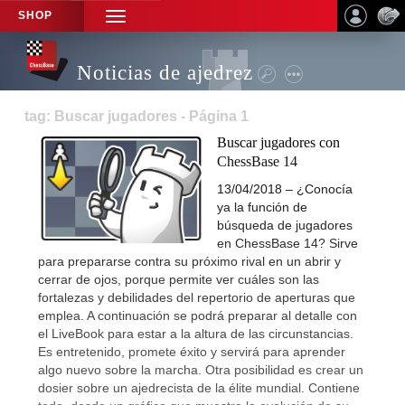
SHOP
TOGGLE
NAVIGATION
Noticias de ajedrez
tag: Buscar jugadores - Página 1
Buscar jugadores con
ChessBase 14
13/04/2018 – ¿Conocía
ya la función de
búsqueda de jugadores
en ChessBase 14? Sirve
para prepararse contra su próximo rival en un abrir y
cerrar de ojos, porque permite ver cuáles son las
fortalezas y debilidades del repertorio de aperturas que
emplea. A continuación se podrá preparar al detalle con
el LiveBook para estar a la altura de las circunstancias.
Es entretenido, promete éxito y servirá para aprender
algo nuevo sobre la marcha. Otra posibilidad es crear un
dosier sobre un ajedrecista de la élite mundial. Contiene