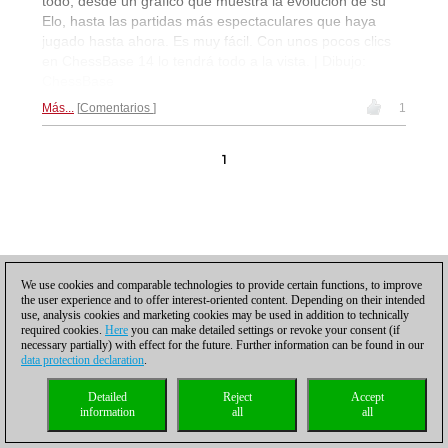
todo, desde un gráfico que muestra la evolución de su
Elo, hasta las partidas más espectaculares que haya
jugado hasta ahora. Es muy fácil. Con unos pocos clics
en ChessBase 14 lo tendrá todo a la vista. | Dibujo:
ChessBase
Más...
Comentarios
1
1
Política de privacidad
|
Pie de imprenta
|
Para contactar
|
Cookies Management
|
We use cookies and comparable technologies to provide certain functions, to improve
Licencias
|
Compliance Hotline
|
Inicio
the user experience and to offer interest-oriented content. Depending on their intended
© 2017 ChessBase GmbH | Osterbekstraße 90a | 22083 Hamburgo | Alemania
use, analysis cookies and marketing cookies may be used in addition to technically
coldest news
required cookies.
Here
you can make detailed settings or revoke your consent (if
necessary partially) with effect for the future. Further information can be found in our
data protection declaration
.
Detailed
Reject
Accept
information
all
all