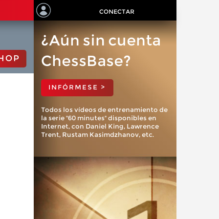
CONECTAR
¿Aún sin cuenta
ChessBase?
HOP
INFÓRMESE >
Todos los vídeos de entrenamiento de
la serie "60 minutes" disponibles en
Internet, con Daniel King, Lawrence
Trent, Rustam Kasimdzhanov, etc.