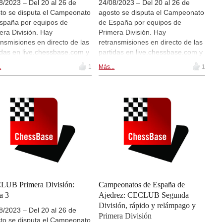
8/2023 – Del 20 al 26 de
24/08/2023 – Del 20 al 26 de
to se disputa el Campeonato
agosto se disputa el Campeonato
spaña por equipos de
de España por equipos de
era División. Hay
Primera División. Hay
ansmisiones en directo de las
retransmisiones en directo de las
idas en live.chessbase.com y
partidas en live.chessbase.com y
ro de esta noticia. Hoy se
dentro de esta noticia. Hoy se
.
1
Más...
1
uta la ronda 6, a partir de las
disputa la ronda 5, a partir de las
0 CEST. | Foto: Patricia
16:00 CEST. | Foto: Patricia
os
Claros
LUB Primera División:
Campeonatos de España de
a 3
Ajedrez: CECLUB Segunda
División, rápido y relámpago y
8/2023 – Del 20 al 26 de
Primera División
to se disputa el Campeonato