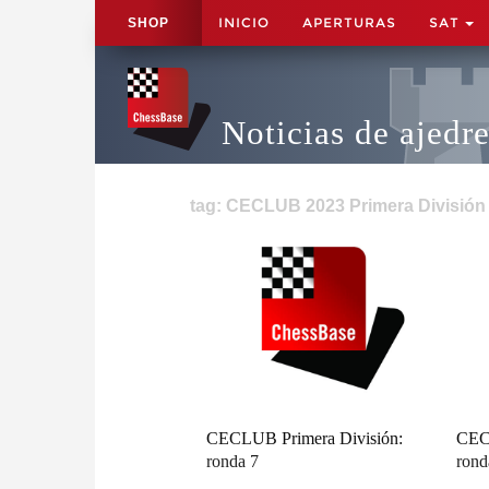
INICIO
APERTURAS
SAT
SHOP
Noticias de ajedr
tag: CECLUB 2023 Primera División 
CECLUB Primera División:
CEC
ronda 7
rond