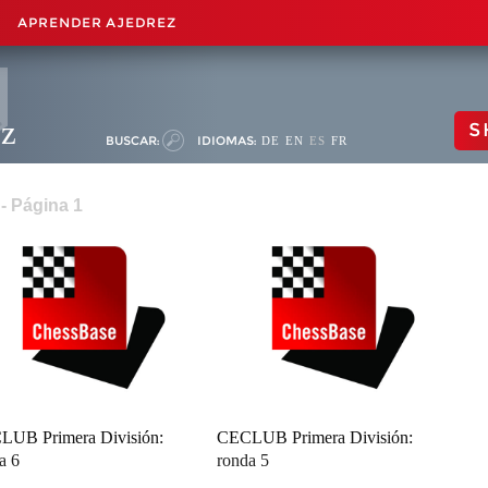
APRENDER AJEDREZ
ez
S
BUSCAR:
IDIOMAS:
DE
EN
ES
FR
- Página 1
LUB Primera División:
CECLUB Primera División:
a 6
ronda 5