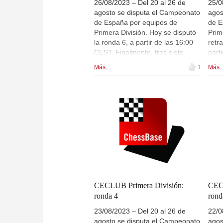
26/08/2023 – Del 20 al 26 de
25/0
agosto se disputa el Campeonato
agos
de España por equipos de
de E
Primera División. Hoy se disputó
Prim
la ronda 6, a partir de las 16:00
retr
CEST. Finalmente, tras siete
part
rondas de competición se ha
dent
Más...
1
Más..
coronado campeón el equipo
disp
FCC Medio Ambiente
16:0
Benalmadena. | Foto: Patricia
Clar
Claros
CECLUB Primera División:
CEC
ronda 4
rond
23/08/2023 – Del 20 al 26 de
22/0
agosto se disputa el Campeonato
agos