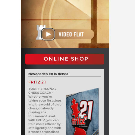
ONLINE SHOP
Novedades en la tienda
FRITZ 21
YOUR PERSONAL
CHESS COACH -
Whether you’re
taking your first steps
into the world of club
chess, or already
playing at a
tournament level:
with FRITZ, you can
train more efficiently,
intelligently and with
a more personalised