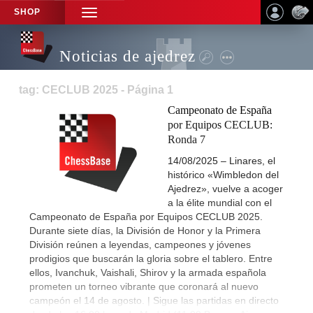
SHOP
TOGGLE
NAVIGATION
Noticias de ajedrez
tag: CECLUB 2025 - Página 1
Campeonato de España
por Equipos CECLUB:
Ronda 7
14/08/2025 – Linares, el
histórico «Wimbledon del
Ajedrez», vuelve a acoger
a la élite mundial con el
Campeonato de España por Equipos CECLUB 2025.
Durante siete días, la División de Honor y la Primera
División reúnen a leyendas, campeones y jóvenes
prodigios que buscarán la gloria sobre el tablero. Entre
ellos, Ivanchuk, Vaishali, Shirov y la armada española
prometen un torneo vibrante que coronará al nuevo
campeón el 14 de agosto. | Sigue las partidas en directo