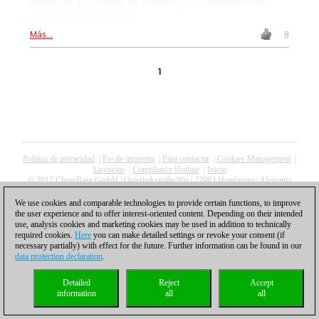
desde las 16.00 hora de Madrid (11.00 Buenos Aires,
8.00 Ciudad de México)
Más...
8
1
Política de privacidad
|
Pie de imprenta
|
Para contactar
|
Cookies Management
|
Licencias
|
Compliance Hotline
|
Inicio
© 2017 ChessBase GmbH | Osterbekstraße 90a | 22083 Hamburgo | Alemania
coldest news
We use cookies and comparable technologies to provide certain functions, to improve
the user experience and to offer interest-oriented content. Depending on their intended
use, analysis cookies and marketing cookies may be used in addition to technically
required cookies.
Here
you can make detailed settings or revoke your consent (if
necessary partially) with effect for the future. Further information can be found in our
data protection declaration
.
Detailed
Reject
Accept
information
all
all