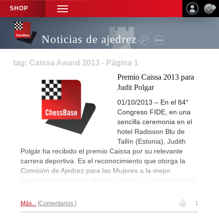
SHOP
TOGGLE
NAVIGATION
Noticias de ajedrez
tag: Caissa Award 2013 - Página 1
Premio Caissa 2013 para
Judit Polgar
01/10/2013 – En el 84°
Congreso FIDE, en una
sencilla ceremonia en el
hotel Radisson Blu de
Tallín (Estonia), Judith
Polgár ha recibido el premio Caissa por su relevante
carrera deportiva. Es el reconocimiento que otorga la
Comisión de Ajedrez para las Mujeres a la mejor
ajedrecista del mundo del año anterior y consiste en una
estatuilla y 1000 euros.
Reportaje por Uvencio Blanco...
Más...
Comentarios
1