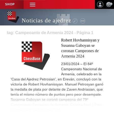
SHOP
TOGGLE
NAVIGATION
Noticias de ajedrez
tag: Campeoanto de Armenia 2024 - Página 1
Robert Hovhannisyan y
Susanna Gaboyan se
coronan Campeones de
Armenia 2024
23/01/2024 – El 84º
Campeonato Nacional de
Armenia, celebrado en la
'Casa del Ajedrez Petrosian', en Ereván, concluyó con la
victoria de Robert Hovhanissyan. Manuel Petrosyan ganó
la medalla de plata por delante de Zaven Andriasian, que
tenía el mismo número de puntos pero peor desempate.
Susanna Gaboyan se coronó campeona del 79º
Campeonato Femenino de Armenia. Crónica final. | Foto:
Campeonato de Armenia 2024