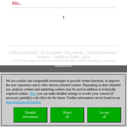
Más...
1
Política de privacidad
|
Pie de imprenta
|
Para contactar
|
Cookies Management
|
Licencias
|
Compliance Hotline
|
Inicio
© 2017 ChessBase GmbH | Osterbekstraße 90a | 22083 Hamburgo | Alemania
coldest news
We use cookies and comparable technologies to provide certain functions, to improve
the user experience and to offer interest-oriented content. Depending on their intended
use, analysis cookies and marketing cookies may be used in addition to technically
required cookies.
Here
you can make detailed settings or revoke your consent (if
necessary partially) with effect for the future. Further information can be found in our
data protection declaration
.
Detailed
Reject
Accept
information
all
all