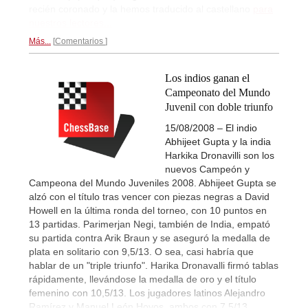
recién coronado y la hemos traducido al castellano
para
nuestros lectores...
Más...
Comentarios
Los indios ganan el
Campeonato del Mundo
Juvenil con doble triunfo
15/08/2008 – El indio
Abhijeet Gupta y la india
Harkika Dronavilli son los
nuevos Campeón y
Campeona del Mundo Juveniles 2008. Abhijeet Gupta se
alzó con el título tras vencer con piezas negras a David
Howell en la última ronda del torneo, con 10 puntos en
13 partidas. Parimerjan Negi, también de India, empató
su partida contra Arik Braun y se aseguró la medalla de
plata en solitario con 9,5/13. O sea, casi habría que
hablar de un "triple triunfo". Harika Dronavalli firmó tablas
rápidamente, llevándose la medalla de oro y el título
femenino con 10,5/13. Los jugadores latinos Alejandro
Ramírez y Manuel León Hoyos, ambos con 7,5/13,