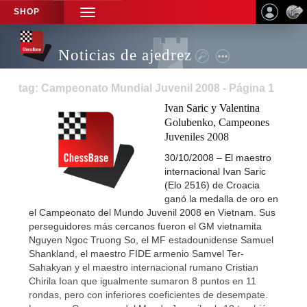
SHOP
TOGGLE
NAVIGATION
Noticias de ajedrez
tag: Campeonato Mundial Juvenil 2008 - Página 1
Ivan Saric y Valentina
Golubenko, Campeones
Juveniles 2008
30/10/2008 – El maestro
internacional Ivan Saric
(Elo 2516) de Croacia
ganó la medalla de oro en
el Campeonato del Mundo Juvenil 2008 en Vietnam. Sus
perseguidores más cercanos fueron el GM vietnamita
Nguyen Ngoc Truong So, el MF estadounidense Samuel
Shankland, el maestro FIDE armenio Samvel Ter-
Sahakyan y el maestro internacional rumano Cristian
Chirila Ioan que igualmente sumaron 8 puntos en 11
rondas, pero con inferiores coeficientes de desempate.