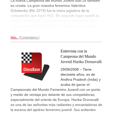
La nueva Campeona del Mundo Juvenil sub-18 también
es croata. La gran maestra femenina Valentina
Golubenko (Elo 2273) fue la única jugadora de la
competición que logró 9/11. En segundo lugar quedó la
india R. Preethi (8/11) y la medalla de bronce fue para
Olga Girya, de Rusia (7,5/11)
Clasificaciones, resultados,
partidas y fotos...
Más...
Comentarios
Entrevista con la
Campeona del Mundo
Juvenil Harika Dronavalli
29/08/2008 – Tiene
diecisiete años, es de
Andhra Pradesh (India) y
acaba de ganar el
Campeonato del Mundo Femenino Juvenil con un punto
y medio de ventaja por delante de sus competidoras,
especialmente del oriente de Europa. Harika Dronavalli
es una de las señoritas más radiantes y encantadoras de
la escena del ajedrez femenino juvenil. Sus ardientes