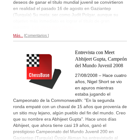
deseos de ganar el título mundial juvenil se convirtieron
en realidad el pasado 16 de agosto en Gaziantep
(Turquía) Su meta: ser como Judit Polgar, aunque su
objetivo más inmediato es lograr el título de gran
maestro.
Las ideas muy claras...
Más...
Comentarios
Entrevista con Meet
Abhijeet Gupta, Campeón
del Mundo Juvenil 2008
27/08/2008 – Hace cuatro
años, Nigel Short se vio
en apuros mientras
estaba jugando el
Campeonato de la Commonwealth: "En la segunda
ronda empaté con un chaval de 15 años que provenía de
un sitio muy lejano, algún pueblo del fin del mundo. Creo
que su nombre era Abhijeet Gupta". Hace unos días
Abhijeet, que ahora tiene casi 19 años, ganó el
prestigioso Campeonato del Mundo Juvenil 200 en
Gaziantep (Turquía) Özgür Akman ha entrevistado al