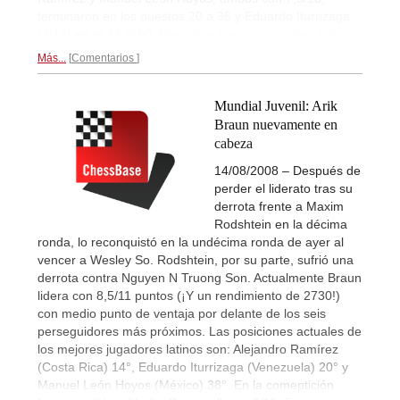
terminaron en los puestos 20 a 36 y Eduardo Iturrizaga
(7/13) en el 37 al 50.
Reportaje final con muchas fotos...
Más...
Comentarios
Mundial Juvenil: Arik
Braun nuevamente en
cabeza
14/08/2008 – Después de
perder el liderato tras su
derrota frente a Maxim
Rodshtein en la décima
ronda, lo reconquistó en la undécima ronda de ayer al
vencer a Wesley So. Rodshtein, por su parte, sufrió una
derrota contra Nguyen N Truong Son. Actualmente Braun
lidera con 8,5/11 puntos (¡Y un rendimiento de 2730!)
con medio punto de ventaja por delante de los seis
perseguidores más próximos. Las posiciones actuales de
los mejores jugadores latinos son: Alejandro Ramírez
(Costa Rica) 14°, Eduardo Iturrizaga (Venezuela) 20° y
Manuel León Hoyos (México) 38°. En la comeptición