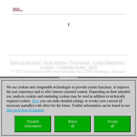
desempate. | Foto: Federación Belga de Ajedrez
Más...
1
Política de privacidad
|
Pie de imprenta
|
Para contactar
|
Cookies Management
|
Licencias
|
Compliance Hotline
|
Inicio
© 2017 ChessBase GmbH | Osterbekstraße 90a | 22083 Hamburgo | Alemania
coldest news
We use cookies and comparable technologies to provide certain functions, to improve
the user experience and to offer interest-oriented content. Depending on their intended
use, analysis cookies and marketing cookies may be used in addition to technically
required cookies.
Here
you can make detailed settings or revoke your consent (if
necessary partially) with effect for the future. Further information can be found in our
data protection declaration
.
Detailed
Reject
Accept
information
all
all