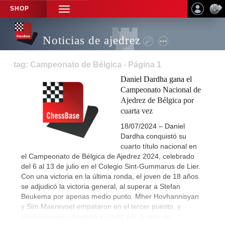
SHOP
TOGGLE
NAVIGATION
Noticias de ajedrez
tag: Campeonato de Bélgica - Página 1
Daniel Dardha gana el
Campeonato Nacional de
Ajedrez de Bélgica por
cuarta vez
18/07/2024 – Daniel
Dardha conquistó su
cuarto título nacional en
el Campeonato de Bélgica de Ajedrez 2024, celebrado
del 6 al 13 de julio en el Colegio Sint-Gummarus de Lier.
Con una victoria en la última ronda, el joven de 18 años
se adjudicó la victoria general, al superar a Stefan
Beukema por apenas medio punto. Mher Hovhannisyan
y Sim Maerevoet empataron en el tercer puesto, y
Hovhannisyan completó el podio por criterio de