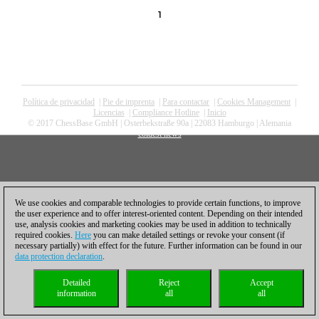
1
Política de privacidad
|
Pie de imprenta
|
Para contactar
|
Cookies Management
|
Licencias
|
Compliance Hotline
|
Inicio
© 2017 ChessBase GmbH | Osterbekstraße 90a | 22083 Hamburgo | Alemania
coldest news
We use cookies and comparable technologies to provide certain functions, to improve
the user experience and to offer interest-oriented content. Depending on their intended
use, analysis cookies and marketing cookies may be used in addition to technically
required cookies.
Here
you can make detailed settings or revoke your consent (if
necessary partially) with effect for the future. Further information can be found in our
data protection declaration
.
Detailed
Reject
Accept
information
all
all