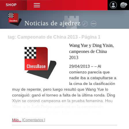
SHOP
TOGGLE
NAVIGATION
Noticias de ajedrez
tag: Campeonato de China 2013 - Página 1
Wang Yue y Ding Yixin,
campeones de China
2013
29/04/2013 – – Al
comienzo parecía que
nadie iba a catapultarse a
la cima de la clasificación
muy de repente, pero luego resultó que Wang Yue lo
consiguió: ganó el torneo a falta de la última ronda. Ding
Xiyin se coronó campeona en la prueba femenina. Hou
Yifan, a lo Judit Polgar, participó en la competición
absoluta y ocupó el octavo lugar.
Reportaje final...
Más...
Comentarios