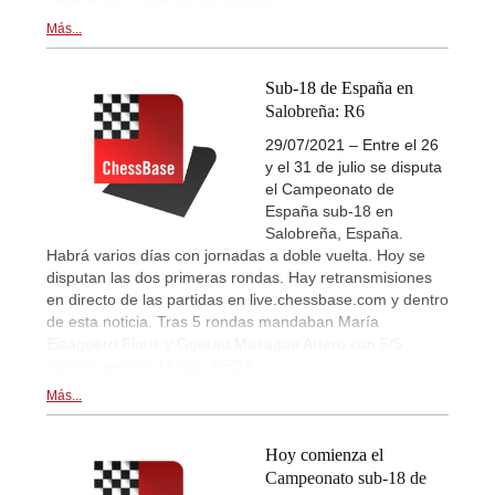
Más...
Sub-18 de España en
Salobreña: R6
29/07/2021 – Entre el 26
y el 31 de julio se disputa
el Campeonato de
España sub-18 en
Salobreña, España.
Habrá varios días con jornadas a doble vuelta. Hoy se
disputan las dos primeras rondas. Hay retransmisiones
en directo de las partidas en live.chessbase.com y dentro
de esta noticia. Tras 5 rondas mandaban María
Eizaguerri Floris y Guerau Masague Artero con 5/5
puntos, ambos. | Logo: FEDA
Más...
Hoy comienza el
Campeonato sub-18 de