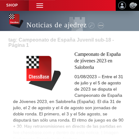
SHOP
TOGGLE
NAVIGATION
Noticias de ajedrez
tag: Campeonato de España Juvenil sub-18 -
Página 1
Campeonato de España
de jóvenes 2023 en
Salobreña
01/08/2023 – Entre el 31
de julio y el 5 de agosto
de 2023 se disputa el
Campeonato de España
de Jóvenes 2023, en Salobreña (España). El día 31 de
julio, el 2 de agosto y el 4 de agosto son jornadas de
doble ronda. El primero, el 3 y el 5de agosto, se
disputará tan sólo una ronda. El ritmo de juego es de 90
+ 30. Hay retransmisiones en directo de las partidas en
live.chessbase.com y dentro de esta noticia. | Imagen:
Federación Española de Ajedrez