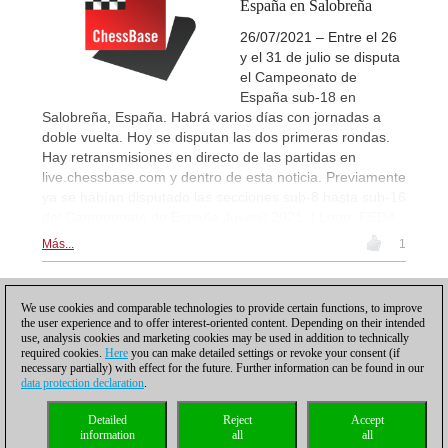
España en Salobreña
26/07/2021 – Entre el 26
y el 31 de julio se disputa
el Campeonato de
España sub-18 en
Salobreña, España. Habrá varios días con jornadas a
doble vuelta. Hoy se disputan las dos primeras rondas.
Hay retransmisiones en directo de las partidas en
live.chessbase.com y dentro de esta noticia. Previamente
ya se habían disputado las secciones sub-8 hasta sub-16
del Campeonato de España Juvenil 2021. | Logo: FEDA
Más...
1
1
We use cookies and comparable technologies to provide certain functions, to improve
the user experience and to offer interest-oriented content. Depending on their intended
use, analysis cookies and marketing cookies may be used in addition to technically
required cookies.
Here
you can make detailed settings or revoke your consent (if
necessary partially) with effect for the future. Further information can be found in our
data protection declaration
.
Política de privacidad
|
Pie de imprenta
|
Para contactar
|
Cookies Management
|
Detailed
Reject
Accept
Licencias
|
Compliance Hotline
|
Inicio
information
all
all
© 2017 ChessBase GmbH | Osterbekstraße 90a | 22083 Hamburgo | Alemania