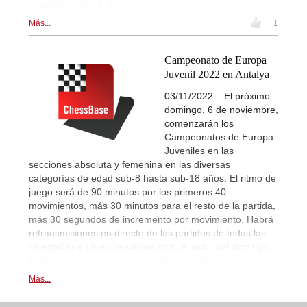
jugadoras más. Foto:
EYCC22
Más...
1
Campeonato de Europa
Juvenil 2022 en Antalya
03/11/2022 – El próximo
domingo, 6 de noviembre,
comenzarán los
Campeonatos de Europa
Juveniles en las
secciones absoluta y femenina en las diversas
categorías de edad sub-8 hasta sub-18 años. El ritmo de
juego será de 90 minutos por los primeros 40
movimientos, más 30 minutos para el resto de la partida,
más 30 segundos de incremento por movimiento. Habrá
retransmisiones en directo de las partidas de todas las
categorías en live.chessbase.com, a partir del domingo,
6 de noviembre a las 17:00 CET. | Logotipo: ECU
Más...