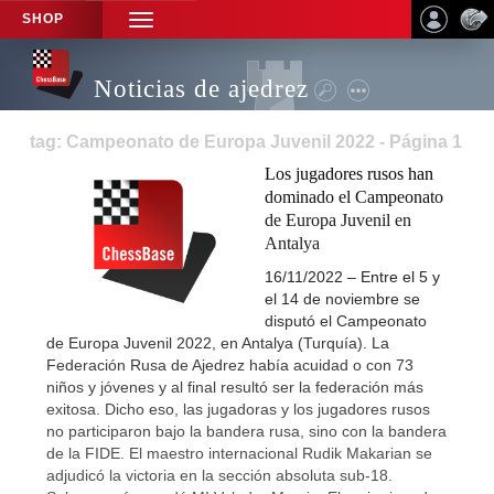
SHOP
TOGGLE
NAVIGATION
Noticias de ajedrez
tag: Campeonato de Europa Juvenil 2022 - Página 1
Los jugadores rusos han
dominado el Campeonato
de Europa Juvenil en
Antalya
16/11/2022 – Entre el 5 y
el 14 de noviembre se
disputó el Campeonato
de Europa Juvenil 2022, en Antalya (Turquía). La
Federación Rusa de Ajedrez había acuidad o con 73
niños y jóvenes y al final resultó ser la federación más
exitosa. Dicho eso, las jugadoras y los jugadores rusos
no participaron bajo la bandera rusa, sino con la bandera
de la FIDE. El maestro internacional Rudik Makarian se
adjudicó la victoria en la sección absoluta sub-18.