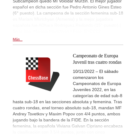
Subcampeón quedó MI Volodar Murzin. El mejor jugador
español en dicha sección fue Pedro Antonio Gines Esteo
(6° puesto). La campeona de la sección femenina sub-18
es Mariam Mkrtchyan (Armenia) y la mejor jugadora
española fue ADhara Rodríguez Redondo (15° puesto).|
En la foto: Mariam Mkrtchyan | Foto: EYCC22
Más...
Campeonato de Europa
Juvenil tras cuatro rondas
10/11/2022 – El sábado
comenzaron los
Campeonatos de Europa
Juveniles 2022, en las
categorías de edad sub-8
hasta sub-18 en las secciones absoluta y femenina. Tras
cuatro rondas, enel torneo absoluto sub-18, mandan MF
Andrey Tsvetkov y Maxim Popov con 4/4 puntos, ambos
jugando bajo la bandera de la FIDE. En la sección
femenina, la española Viviana Galvan Cipriano encabeza
la clasificación con 3,5/4 puntos, junto con cinco