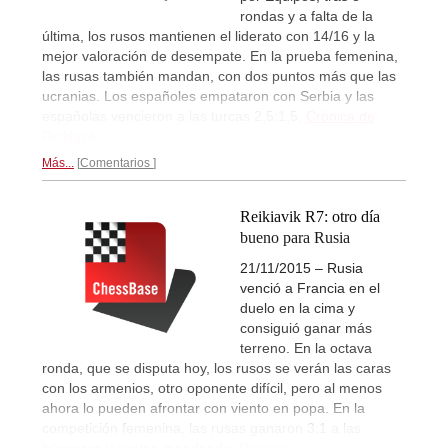
rondas y a falta de la
última, los rusos mantienen el liderato con 14/16 y la
mejor valoración de desempate. En la prueba femenina,
las rusas también mandan, con dos puntos más que las
ucranias. Los españoles empataron con Serbia y las
españolas vencieron a las turcas 2,5:1,5.
Crónica de
Reikiavik...
Más...
Comentarios
Reikiavik R7: otro día
bueno para Rusia
21/11/2015 – Rusia
venció a Francia en el
duelo en la cima y
consiguió ganar más
terreno. En la octava
ronda, que se disputa hoy, los rusos se verán las caras
con los armenios, otro oponente difícil, pero al menos
ahora lo pueden afrontar con viento en popa. En la
competición femenina, las rusas ganaron 3:1 a las
húngaras y siguen mandando.
Crónica...