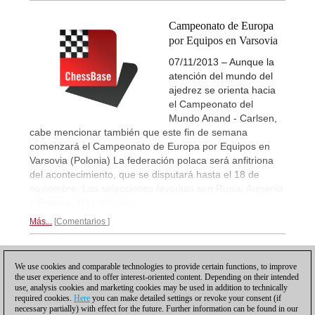
Campeonato de Europa
por Equipos en Varsovia
07/11/2013 – Aunque la
atención del mundo del
ajedrez se orienta hacia
el Campeonato del
Mundo Anand - Carlsen,
cabe mencionar también que este fin de semana
comenzará el Campeonato de Europa por Equipos en
Varsovia (Polonia) La federación polaca será anfitriona
del acontecimiento, que se disputará hasta el 18 de
noviembre. Las selecciones favoritas son Rusia, Armenia
y Francia.
Más detalles...
Más...
Comentarios
1
We use cookies and comparable technologies to provide certain functions, to improve
the user experience and to offer interest-oriented content. Depending on their intended
use, analysis cookies and marketing cookies may be used in addition to technically
required cookies.
Here
you can make detailed settings or revoke your consent (if
necessary partially) with effect for the future. Further information can be found in our