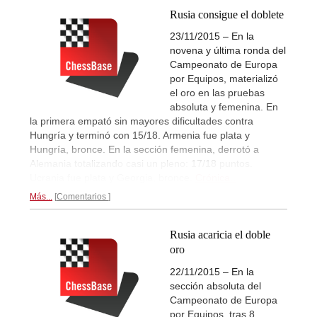
Rusia consigue el doblete
23/11/2015 – En la
novena y última ronda del
Campeonato de Europa
por Equipos, materializó
el oro en las pruebas
absoluta y femenina. En
la primera empató sin mayores dificultades contra
Hungría y terminó con 15/18. Armenia fue plata y
Hungría, bronce. En la sección femenina, derrotó a
Alemania totalizando casi un pleno: 17/18 puntos.
Ucrania fue plata y Georgia, bronce.
Crónica..
Más...
Comentarios
Rusia acaricia el doble
oro
22/11/2015 – En la
sección absoluta del
Campeonato de Europa
por Equipos, tras 8