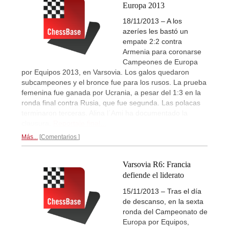
Europa 2013
18/11/2013 – A los
azeríes les bastó un
empate 2:2 contra
Armenia para coronarse
Campeones de Europa
por Equipos 2013, en Varsovia. Los galos quedaron
subcampeones y el bronce fue para los rusos. La prueba
femenina fue ganada por Ucrania, a pesar del 1:3 en la
ronda final contra Rusia, que fue segunda. Las polacas
terminaron terceras. Alina l´Ami ha documentado la
clausura.
Reportaje final...
Más...
Comentarios
Varsovia R6: Francia
defiende el liderato
15/11/2013 – Tras el día
de descanso, en la sexta
ronda del Campeonato de
Europa por Equipos,