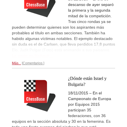
descanso de ayer separó
la primera y la segunda
mitad de la competición.
Tras cinco rondas ya se
pueden determinar quienes son los aspirantes más
probables al título en ambas secciones. También ha
habido algunas víctimas notables. El ejemplo destacado
sin duda es el de Carlsen, que lleva perdidos 17,8 puntos
Elo. Judit Polgar (Foto) está animando a sus paisanos.
La gente en Reikavik...
Más...
Comentarios
¿Dónde están Israel y
Bulgaria?
18/11/2015 – En el
Campeonato de Europa
por Equipos 2015
participan 35
federaciones, con 36
equipos en la sección absoluta y 30 en la femenina. Es