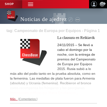
SHOP
TOGGLE
NAVIGATION
Noticias de ajedrez
tag: Campeonato de Europa por Equipos - Página 1
La clausura en Reikiavik
24/11/2015 – Se llevó a
cabo el domingo por la
noche, con la entrega de
premios del Campeonato
de Europa por Equipos
2015. Rusia subió a lo
más alto del podio tanto en la prueba absoluta, como en
la femenina. Las medallas de plata fueron para Armenia
(absoluta) y Ucrania (femenina). Recibieron el bronce
como recompensa los húngaros y las georgianas.
Impresiones gráficas por Maria Emelianova...
Más...
Comentarios