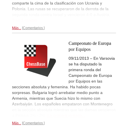
comparte la cima de la clasificación con Ucrania y
Polonia. Las rusas se recuperaron de la derrota de la
segunda ronda contra Israel y vencieron 4-0 a Austria.
Tras 3 rondas...
Más...
Comentarios
Campeonato de Europa
por Equipos
09/11/2013 – En Varsovia
se ha disputado la
primera ronda del
Campeonato de Europa
por Equipos en las
secciones absoluta y femenina. Ha habido pocas
sorpresas. Bulgaria logró arrebatar medio punto a
Armenia, mientras que Suecia hizo lo mismo con
Azerbaiyán. Los españoles empataron con Montenegro
en la sección absoluta mientras que las damas vencieron
a Polonia 1½ - 2½.
La primera jornada...
Más...
Comentarios