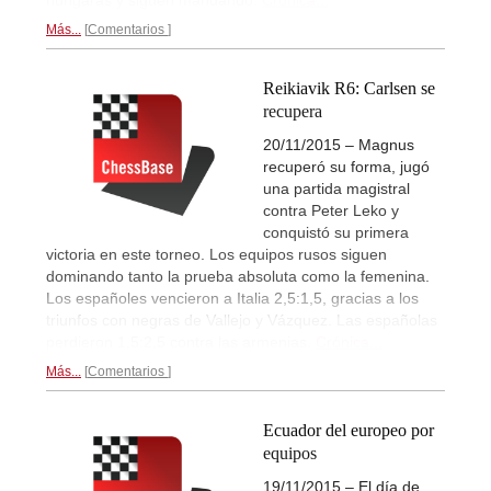
Más...
Comentarios
Reikiavik R6: Carlsen se
recupera
20/11/2015 – Magnus
recuperó su forma, jugó
una partida magistral
contra Peter Leko y
conquistó su primera
victoria en este torneo. Los equipos rusos siguen
dominando tanto la prueba absoluta como la femenina.
Los españoles vencieron a Italia 2,5:1,5, gracias a los
triunfos con negras de Vallejo y Vázquez. Las españolas
perdieron 1,5:2,5 contra las armenias.
Crónica...
Más...
Comentarios
Ecuador del europeo por
equipos
19/11/2015 – El día de