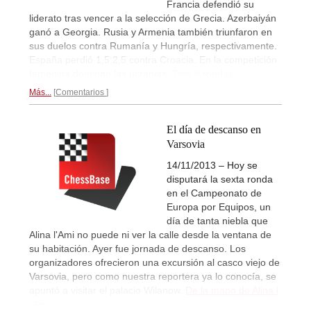
Francia defendió su
liderato tras vencer a la selección de Grecia. Azerbaiyán
ganó a Georgia. Rusia y Armenia también triunfaron en
sus duelos contra Rumanía y Hungría, respectivamente.
España perdió 1,5:2,5 contra Croacia. En la competición
femenina dominan las ucranias.
Tras 6 rondas...
Más...
Comentarios
El día de descanso en
Varsovia
14/11/2013 – Hoy se
disputará la sexta ronda
en el Campeonato de
Europa por Equipos, un
día de tanta niebla que
Alina l'Ami no puede ni ver la calle desde la ventana de
su habitación. Ayer fue jornada de descanso. Los
organizadores ofrecieron una excursión al casco viejo de
Varsovia, pero como nuestra reportera ya lo conocía, se
apuntó a visitar el palacio Wilanow.
De la mano de Alina l
´Ami...