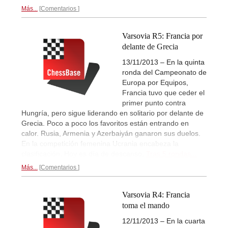
Más...
Comentarios
Varsovia R5: Francia por
delante de Grecia
13/11/2013 – En la quinta
ronda del Campeonato de
Europa por Equipos,
Francia tuvo que ceder el
primer punto contra
Hungría, pero sigue liderando en solitario por delante de
Grecia. Poco a poco los favoritos están entrando en
calor. Rusia, Armenia y Azerbaiyán ganaron sus duelos.
En la competición femenina Ucrania encabeza la
clasificación. Hoy es día de descanso.
Tras 5 rondas...
Más...
Comentarios
Varsovia R4: Francia
toma el mando
12/11/2013 – En la cuarta