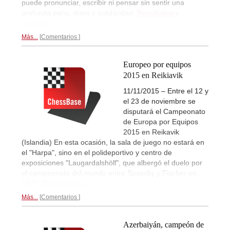
puede pronunciar, escribir ni pensar sin sentir una
profunda pena, dolor y solidaridad.
Resultados y
partidas...
Más...
Comentarios
Europeo por equipos
2015 en Reikiavik
11/11/2015 – Entre el 12 y
el 23 de noviembre se
disputará el Campeonato
de Europa por Equipos
2015 en Reikavik
(Islandia) En esta ocasión, la sala de juego no estará en
el "Harpa", sino en el polideportivo y centro de
exposiciones "Laugardalshöll", que albergó el duelo por
el campeonato del mundo entre Spassky y Fischer en
1972.
Más detalles...
Más...
Comentarios
Azerbaiyán, campeón de