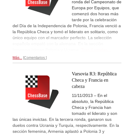
ronda del Campeonato de
Europa por Equipos, que
comenzó dos horas más
tarde por la celebración
del Día de la Independencia de Polonia, Francia venció a
la República Checa y tomó el liderato en solitario, como
único equipo con el marcador perfecto. La selección
española empató con la alemana. En la sección
femenina lideran Polonia y Ucrania.
Tras 4 rondas...
Más...
Comentarios
Varsovia R3: República
Checa y Francia en
cabeza
11/11/2013 – En el
absoluto, la República
Checa y Francia han
tomado el liderato y son
las únicas invictas. En la tercera ronda, ganaron sus
duelos contra Ucrania y Turquía, respectivamente. En la
sección femenina, Armenia aplastó a Polonia 3 y