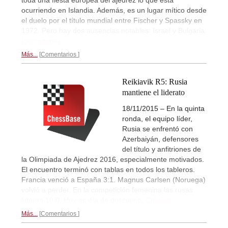
toda una fiesta europea del ajedrez lo que está
ocurriendo en Islandia. Además, es un lugar mítico desde
el duelo por el título mundial entre Fischer y Spassky en
1972. Pero hay dos ausencias notables: Israel y Bulgaria.
Las razones...
Más...
Comentarios
Reikiavik R5: Rusia
mantiene el liderato
18/11/2015 – En la quinta
ronda, el equipo líder,
Rusia se enfrentó con
Azerbaiyán, defensores
del título y anfitriones de
la Olimpiada de Ajedrez 2016, especialmente motivados.
El encuentro terminó con tablas en todos los tableros.
Francia venció a España 3:1. Magnus Carlsen (Noruega)
volvió a perder. En la competición femenina las rusas
lideran 10:0. Hoy es día de descanso.
Crónica...
Más...
Comentarios