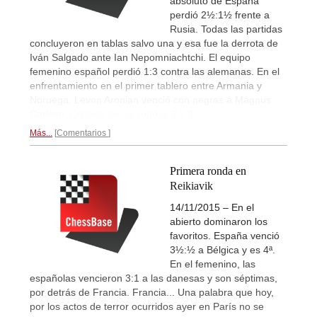
absoluto de España
perdió 2½:1½ frente a
Rusia. Todas las partidas
concluyeron en tablas salvo una y esa fue la derrota de
Iván Salgado ante Ian Nepomniachtchi. El equipo
femenino español perdió 1:3 contra las alemanas. En el
enfrentamiento en el primer tablero entre Armania y
Noruega, Levon Aronian venció con negras a Magnus
Carlsen.
Crónica de las rondas 2 y 3...
Más...
Comentarios
Primera ronda en
Reikiavik
14/11/2015 – En el
abierto dominaron los
favoritos. España venció
3½:½ a Bélgica y es 4ª.
En el femenino, las
españolas vencieron 3:1 a las danesas y son séptimas,
por detrás de Francia. Francia... Una palabra que hoy,
por los actos de terror ocurridos ayer en París no se