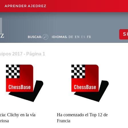
APRENDER AJEDREZ
ez
S
BUSCAR:
IDIOMAS:
DE
EN
ES
FR
ipos 2017 - Página 1
cia: Clichy en la vía
Ha comenzado el Top 12 de
oriosa
Francia