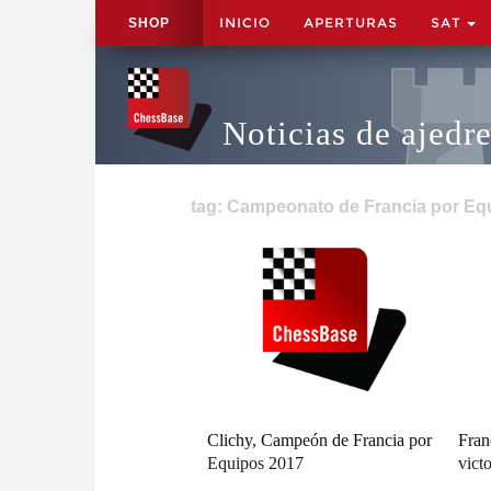
INICIO
APERTURAS
SAT
SHOP
Noticias de ajedr
tag: Campeonato de Francia por Equ
Clichy, Campeón de Francia por
Fran
Equipos 2017
vict