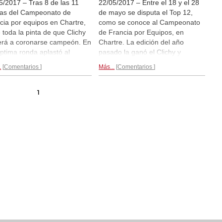
5/2017 – Tras 8 de las 11
22/05/2017 – Entre el 18 y el 28
as del Campeonato de
de mayo se disputa el Top 12,
cia por equipos en Chartre,
como se conoce al Campeonato
e toda la pinta de que Clichy
de Francia por Equipos, en
erá a coronarse campeón. En
Chartre. La edición del año
éptima ronda aplastó al
pasado la ganó el Clichy y
ouse Philidor 4:1 y en la
también en esta ocasión los
.
Comentarios
Más...
Comentarios
va dejó el marcador 5:1
parisinos han comenzado con
ra Vandoeuvre. Así que
buen pie. Tras 4 rondas, mandan
a con 24 puntos, por
con 12 puntos, seguidos por
1
nte de Bischwiller, con 21.
Mulhouse Philidor y Tremblay-en-
 todos los años, la lucha
France (ambos con 10 puntos) y
evitar el descenso también
el Bischwiller (con 9)
a su propio tipo de emoción.
e hoy y el domingo se
utarán las tres últimas rondas
retransmisiones en directo
 mismo, en nuestra web.