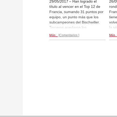
29/05/2017 – Han logrado el
26/0
título al vencer en el Top 12 de
rond
Francia, sumando 31 puntos por
Fran
equipo, un punto más que los
tien
subcampeones del Bischwiller.
volv
Terceros quedaron los
la s
ajedrecistas del Niza Alekhine con
Mulh
Más...
Comentarios
Más..
27 puntos, seguidos por el
octa
Mulhouse Philidor. Clichy
cont
defendía el título y dominó la
mand
competición durante casi todo el
dela
tiempo, ganando todos los
Como
encuentros salvo la novena
por 
ronda. (La foto es de Alexandra
caus
Kosteniuk, en primer plano)
Entr
disp
con 
aquí