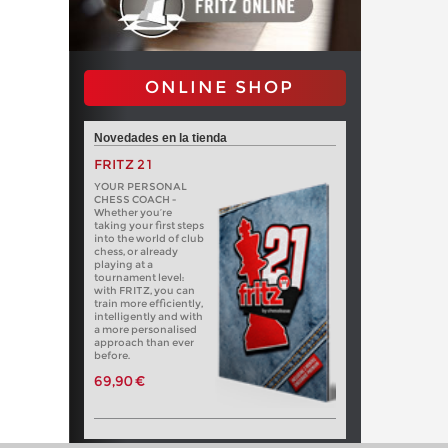
ONLINE SHOP
Novedades en la tienda
FRITZ 21
YOUR PERSONAL
CHESS COACH -
Whether you’re
taking your first steps
into the world of club
chess, or already
playing at a
tournament level:
with FRITZ, you can
train more efficiently,
intelligently and with
a more personalised
approach than ever
before.
69,90 €