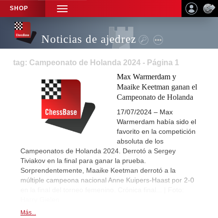
SHOP
TOGGLE
NAVIGATION
Noticias de ajedrez
tag: Campeonato de Holanda 2024 - Página 1
Max Warmerdam y
Maaike Keetman ganan el
Campeonato de Holanda
17/07/2024 – Max
Warmerdam había sido el
favorito en la competición
absoluta de los
Campeonatos de Holanda 2024. Derrotó a Sergey
Tiviakov en la final para ganar la prueba.
Sorprendentemente, Maaike Keetman derrotó a la
múltiple campeona nacional Anne Kuipers-Haast por 2-0
en la final del torneo femenino. Crónica final... | Foto:
Harry Gielen
Más...