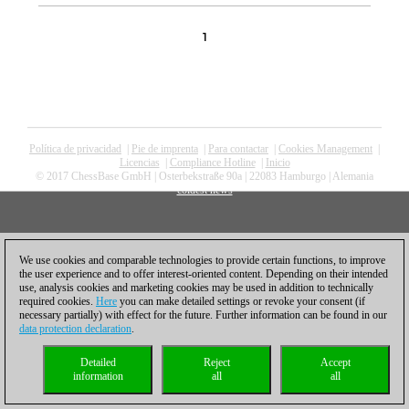
1
Política de privacidad
|
Pie de imprenta
|
Para contactar
|
Cookies Management
|
Licencias
|
Compliance Hotline
|
Inicio
© 2017 ChessBase GmbH | Osterbekstraße 90a | 22083 Hamburgo | Alemania
coldest news
We use cookies and comparable technologies to provide certain functions, to improve
the user experience and to offer interest-oriented content. Depending on their intended
use, analysis cookies and marketing cookies may be used in addition to technically
required cookies.
Here
you can make detailed settings or revoke your consent (if
necessary partially) with effect for the future. Further information can be found in our
data protection declaration
.
Detailed
Reject
Accept
information
all
all