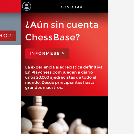
CONECTAR
¿Aún sin cuenta
ChessBase?
HOP
INFÓRMESE >
La experiencia ajedrecística definitiva.
En Playchess.com juegan a diario
unos 20.000 ajedrecistas de todo el
mundo. Desde principiantes hasta
grandes maestros.