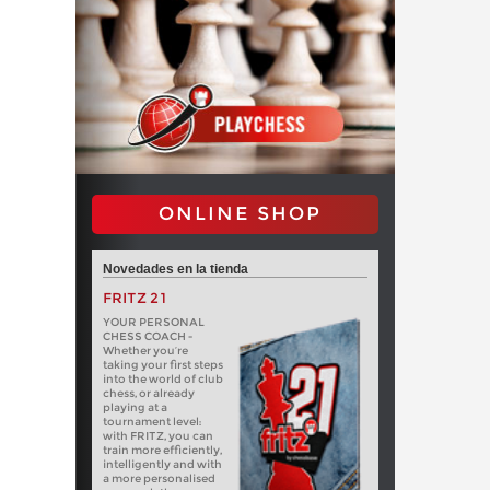
ONLINE SHOP
Novedades en la tienda
FRITZ 21
YOUR PERSONAL
CHESS COACH -
Whether you’re
taking your first steps
into the world of club
chess, or already
playing at a
tournament level:
with FRITZ, you can
train more efficiently,
intelligently and with
a more personalised