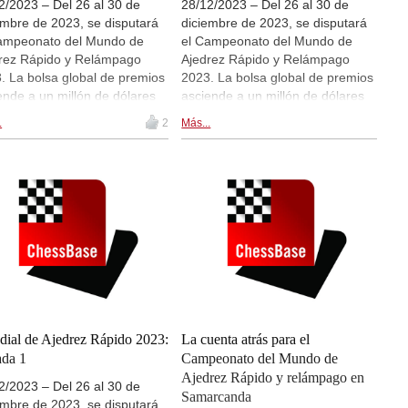
2/2023 – Del 26 al 30 de
28/12/2023 – Del 26 al 30 de
embre de 2023, se disputará
diciembre de 2023, se disputará
ampeonato del Mundo de
el Campeonato del Mundo de
rez Rápido y Relámpago
Ajedrez Rápido y Relámpago
. La bolsa global de premios
2023. La bolsa global de premios
ende a un millón de dólares
asciende a un millón de dólares
dounidenses, con 700.000
estadounidenses, con 700.000
.
2
Más...
res para los torneos de la
dólares para los torneos de la
ión absoluta y 300.000
sección absoluta y 300.000
res para la secciones
dólares para la secciones
ninas. Participa la flor y nata
femeninas. Participa la flor y nata
mundo del ajedrez. Hoy se
del mundo del ajedrez. Hoy es la
utan las partidas de la
tercera jornada de ajedrez
era jornada del Campeonato
rápido. Hay retransmisiones en
Mundo de Ajedrez
directo en live.chessbase.com y
mpago. Hay retransmisiones
dentro de esta noticia. | Imagen:
irecto en live.chessbase.com
FIDE World Rapid and Blitz
tro de esta noticia, a partir
Championship 2023
as 11:00 CET.
ial de Ajedrez Rápido 2023:
La cuenta atrás para el
ada 1
Campeonato del Mundo de
Ajedrez Rápido y relámpago en
2/2023 – Del 26 al 30 de
Samarcanda
embre de 2023, se disputará