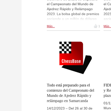
el Campeonato del Mundo de
el C
Ajedrez Rápido y Relámpago
Ajed
2023. La bolsa global de premios
2023
asciende a un millón de dólares
asci
estadounidenses, con 700.000
esta
Más...
1
Más..
dólares para los torneos de la
dóla
sección absoluta y 300.000
secc
dólares para la secciones
dóla
femeninas. Participa la flor y nata
feme
del mundo del ajedrez. Hoy es la
del 
segunda jornada de ajedrez
prim
rápido. Hay retransmisiones en
rápi
directo en live.chessbase.com y
dire
dentro de esta noticia. | Imagen:
dent
FIDE World Rapid and Blitz
FIDE
Championship 2023
Cha
Todo está preparado para el
FIDE
comienzo del Campeonato del
y Re
Mundo de Ajedrez Rápido y
plaz
relámpago en Samarcanda
01/1
Mund
14/12/2023 – Del 26 al 30 de