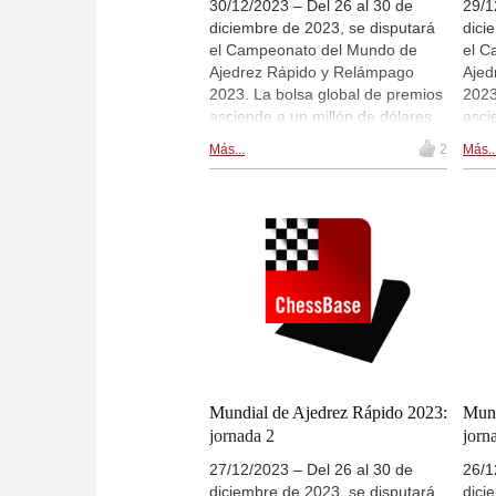
30/12/2023 – Del 26 al 30 de
29/1
diciembre de 2023, se disputará
dici
el Campeonato del Mundo de
el C
Ajedrez Rápido y Relámpago
Ajed
2023. La bolsa global de premios
2023
asciende a un millón de dólares
asci
estadounidenses, con 700.000
esta
Más...
2
Más..
dólares para los torneos de la
dóla
sección absoluta y 300.000
secc
dólares para la secciones
dóla
femeninas. Participa la flor y nata
feme
del mundo del ajedrez. Hoy se
del 
disputan las partidas de la
disp
segunda jornada del
prim
Campeonato del Mundo de
del 
Ajedrez Relámpago. Hay
Relá
retransmisiones en directo en
en d
live.chessbase.com y dentro de
y den
esta noticia, a partir de las 11:00
de l
Mundial de Ajedrez Rápido 2023:
Mund
CET.
jornada 2
jorn
27/12/2023 – Del 26 al 30 de
26/1
diciembre de 2023, se disputará
dici