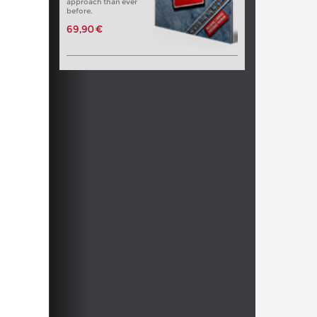
approach than ever
before.
69,90 €