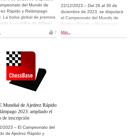
ampeonato del Mundo de
22/12/2023 – Del 26 al 30 de
rez Rápido y Relámpago
diciembre de 2023, se disputará
. La bolsa global de premios
el Campeonato del Mundo de
ende a un millón de dólares
Ajedrez Rápido y Relámpago
dounidenses, con 700.000
2023. La bolsa global de premios
.
3
Más...
res para los torneos de la
asciende a un millón de dólares
ión absoluta y 300.000
estadounidenses, con 700.000
res para la secciones
dólares para los torneos de la
ninas. Participa la flor y nata
sección absoluta y 300.000
mundo del ajedrez. Hoy es la
dólares para la secciones
era jornada de ajedrez
femeninas. Participa la flor y nata
do. Hay retransmisiones en
del mundo del ajedrez. Todos los
cto en live.chessbase.com y
detalles...
ro de esta noticia. | Imagen:
 World Rapid and Blitz
mpionship 2023
 Mundial de Ajedrez Rápido
lámpago 2023: ampliado el
o de inscripción
2/2023 – El Campeonato del
o de Ajedrez Rápido y