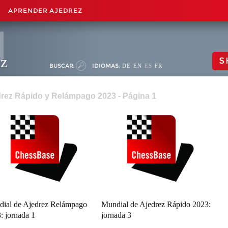
APRENDER AJEDREZ
ez
S
BUSCAR:
IDIOMAS:
DE
EN
ES
FR
rez Rápido y Relámpago 2023 - Página 1
ial de Ajedrez Relámpago
Mundial de Ajedrez Rápido 2023:
: jornada 1
jornada 3