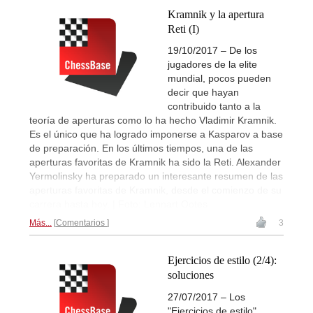
Kramnik y la apertura
Reti (I)
19/10/2017 – De los
jugadores de la elite
mundial, pocos pueden
decir que hayan
contribuido tanto a la
teoría de aperturas como lo ha hecho Vladimir Kramnik.
Es el único que ha logrado imponerse a Kasparov a base
de preparación. En los últimos tiempos, una de las
aperturas favoritas de Kramnik ha sido la Reti. Alexander
Yermolinsky ha preparado un interesante resumen de las
aperturas favoritas de Kramnik, desde el comienzo de su
carrera hasta hoy. | Foto: Lennart Ootes
Más...
Comentarios
3
Ejercicios de estilo (2/4):
soluciones
27/07/2017 – Los
"Ejercicios de estilo"