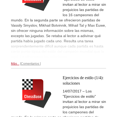
invitan al lector a mirar sin
prejuicios las partidas de
los 16 campeones del
mundo. En la segunda parte se ofrecieron partidas de
Vassily Smyslov, Mikhail Botvinnik, Mihail Tal y Max Euwe,
sin ofrecer ninguna información sobre las mismas,
excepto las jugadas. Se retaba al lector a adivinar qué
partida había jugado cada uno. Resulta una tarea
sorprendentemente difícil aunque cada partida es hasta
cierto punto típica del estilo del campeón mundial que la
jugó. Le ofrecemos las soluciones.
Más...
Comentarios
Ejercicios de estilo (1/4):
soluciones
14/07/2017 – Los
"Ejercicios de estilo"
invitan al lector a mirar sin
prejuicios las partidas de
los campeones del