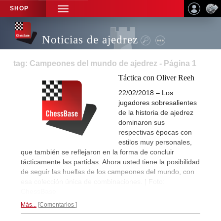
SHOP
TOGGLE
NAVIGATION
Noticias de ajedrez
tag: Campeones del mundo de ajedrez - Página 1
Táctica con Oliver Reeh
22/02/2018 – Los
jugadores sobresalientes
de la historia de ajedrez
dominaron sus
respectivas épocas con
estilos muy personales,
que también se reflejaron en la forma de concluir
tácticamente las partidas. Ahora usted tiene la posibilidad
de seguir las huellas de los campeones del mundo, con
esa colección única de combinaciones. | Foto:
ChessBase
Más...
Comentarios