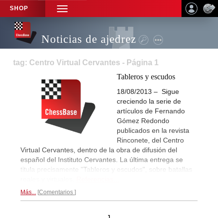
SHOP
TOGGLE
NAVIGATION
Noticias de ajedrez
tag: Centro Virtual Cervantes - Página 1
Tableros y escudos
18/08/2013 – Sigue
creciendo la serie de
artículos de Fernando
Gómez Redondo
publicados en la revista
Rinconete, del Centro
Virtual Cervantes, dentro de la obra de difusión del
español del Instituto Cervantes. La última entrega se
titula precisamente "Tableros y escudos", sobre batallas
reales y virtuales.
Referencias...
Más...
Comentarios
1