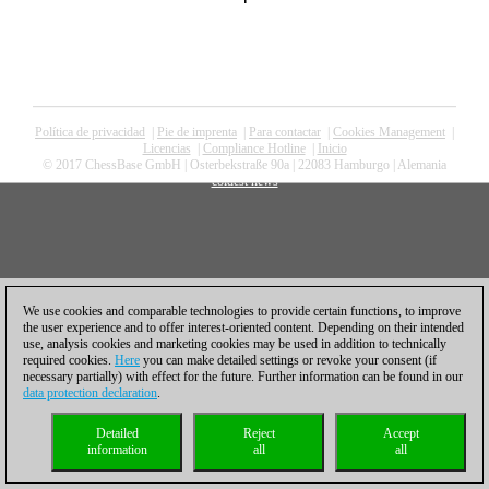
Política de privacidad
|
Pie de imprenta
|
Para contactar
|
Cookies Management
|
Licencias
|
Compliance Hotline
|
Inicio
© 2017 ChessBase GmbH | Osterbekstraße 90a | 22083 Hamburgo | Alemania
coldest news
We use cookies and comparable technologies to provide certain functions, to improve
the user experience and to offer interest-oriented content. Depending on their intended
use, analysis cookies and marketing cookies may be used in addition to technically
required cookies.
Here
you can make detailed settings or revoke your consent (if
necessary partially) with effect for the future. Further information can be found in our
data protection declaration
.
Detailed
Reject
Accept
information
all
all