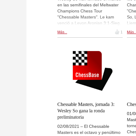
en las semifinales del Meltwater
Cham
Champions Chess Tour
"Che
"Chessable Masters". Le kam
So, 
venció a Levon Aronian 3:1-Sieg.
Liem
Wesley So ganó una partida
semi
Más...
1
Más..
contra Vladislav Artemiev dejando
Arte
el marcador en 2,5:1,5. Con
Cuar
análisis a cargo de GM Karsten
Müll
Müller. Semifinal 1. | Imagen:
part
Meltwater Champions Chess Tour
Imag
Chessable Masters 2021
Ches
202
Chessable Masters, jornada 3:
Ches
Wesley So gana la ronda
01/0
preliminatoria
Mast
torn
02/08/2021 – El Chessable
Ches
Masters es el octavo y penúltimo