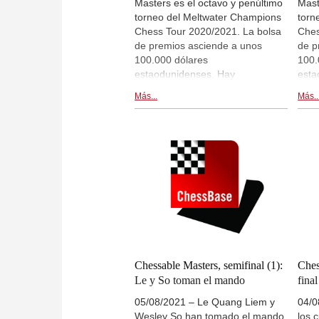
Masters es el octavo y penúltimo
Mast
torneo del Meltwater Champions
torn
Chess Tour 2020/2021. La bolsa
Ches
de premios asciende a unos
de p
100.000 dólares
100.
estaodunidenses. Hay
esta
retransmisiones en directo de las
retr
Más...
Más..
partidas en live.chessbase.com y
part
dentro de esta noticia a partir de
dent
las 17:00 CEST. Final 2. |
las 
Imagen: Meltwater Champions
Imag
Chess Tour Chessable Masters
Ches
2021
202
Chessable Masters, semifinal (1):
Ches
Le y So toman el mando
final
05/08/2021 – Le Quang Liem y
04/0
Wesley So han tomado el mando
los 