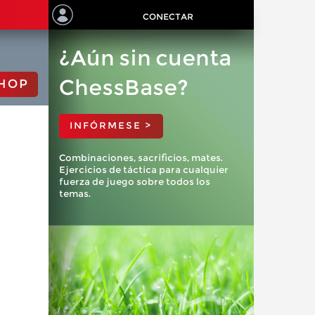
CONECTAR
¿Aún sin cuenta
ChessBase?
HOP
INFÓRMESE >
Combinaciones, sacrificios, mates.
Ejercicios de táctica para cualquier
fuerza de juego sobre todos los
temas.