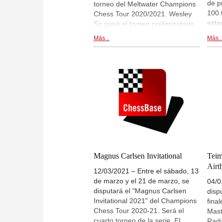
de p
torneo del Meltwater Champions
100.
Chess Tour 2020/2021. Wesley
esta
So ganó el torneo preliminatorio
part
con 11 puntos en 15 rondas y
Más...
Más..
Shak
quedó invicto. Para la fase final
So, 
por sistema clasificatorio se han
Naka
clasificado también: Levon
Liem
Aronian, Alireza Firouzja, Hikaru
Arte
Nakamura, Vladislav Artemiev, Le
Davi
Quang Liem, Shakhryar
Arya
Mamedyarov y Jorden van
Hump
Foreest. El joven jugador Mishra
gran
venció al fuerte GM Pentala
mund
Harikrishna. Jornada 3 (rondas
años
11 - 15). | Fotos: Meltwater
dire
Champions Chess Tour
Magnus Carlsen Invitational
Teim
live
Chessable Masters 2021
Airt
12/03/2021 – Entre el sábado, 13
esta
de marzo y el 21 de marzo, se
- 10
04/0
disputará el "Magnus Carlsen
Cham
disp
Invitational 2021" del Champions
Ches
final
Chess Tour 2020-21. Será el
Mast
cuarto torneo de la serie. El
Radj