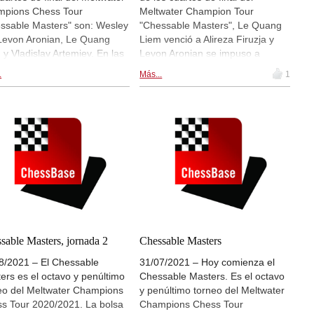
pions Chess Tour
Meltwater Champion Tour
ssable Masters" son: Wesley
"Chessable Masters", Le Quang
Levon Aronian, Le Quang
Liem venció a Alireza Firuzja y
 y Vladislav Artemiev. En las
Levon Aronian se impuso a
finales van a jugar: So vs.
Shakhriyar Mamedyarov. Jorden
.
Más...
1
miev y Le vs. Aronian.
van Foreest se apuntó una
tos de final 2. GM Karsten
victoria contra Wesley So, pero
er ha analizado el final de la
So logró igualar el marcador.
ida Artemiev vs. Nakamura. |
Cuartos de final 1. Con análisis
en: Meltwater Champions
de los finales de partidas, a cargo
s Tour Chessable Masters
de GM Karsten Mueller.| Imagen:
1
Meltwater Champions Chess Tour
Chessable Masters 2021
sable Masters, jornada 2
Chessable Masters
8/2021 – El Chessable
31/07/2021 – Hoy comienza el
ers es el octavo y penúltimo
Chessable Masters. Es el octavo
eo del Meltwater Champions
y penúltimo torneo del Meltwater
s Tour 2020/2021. La bolsa
Champions Chess Tour