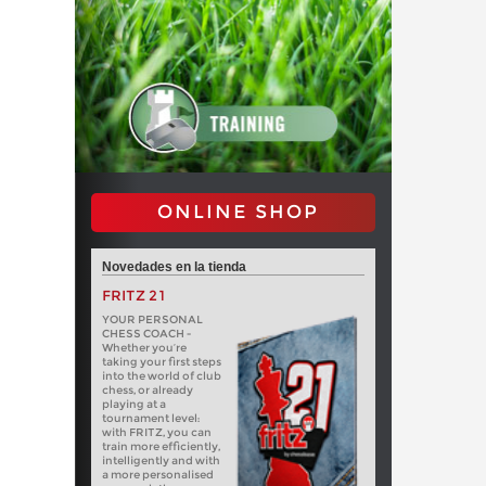
ONLINE SHOP
Novedades en la tienda
FRITZ 21
YOUR PERSONAL
CHESS COACH -
Whether you’re
taking your first steps
into the world of club
chess, or already
playing at a
tournament level:
with FRITZ, you can
train more efficiently,
intelligently and with
a more personalised