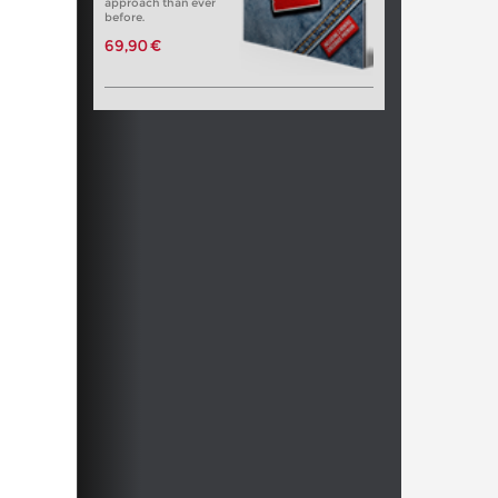
approach than ever
before.
69,90 €