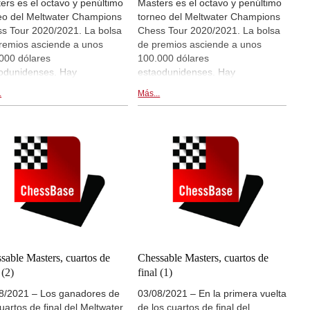
ers es el octavo y penúltimo
Masters es el octavo y penúltimo
eo del Meltwater Champions
torneo del Meltwater Champions
s Tour 2020/2021. La bolsa
Chess Tour 2020/2021. La bolsa
remios asciende a unos
de premios asciende a unos
000 dólares
100.000 dólares
odunidenses. Hay
estaodunidenses. Hay
ansmisiones en directo de las
retransmisiones en directo de las
.
Más...
idas en live.chessbase.com y
partidas en live.chessbase.com y
ro de esta noticia a partir de
dentro de esta noticia a partir de
17:00 CEST. Final 1. |
las 17:00 CEST. Semifinal 2. |
en: Meltwater Champions
Imagen: Meltwater Champions
s Tour Chessable Masters
Chess Tour Chessable Masters
1
2021
sable Masters, cuartos de
Chessable Masters, cuartos de
 (2)
final (1)
8/2021 – Los ganadores de
03/08/2021 – En la primera vuelta
cuartos de final del Meltwater
de los cuartos de final del