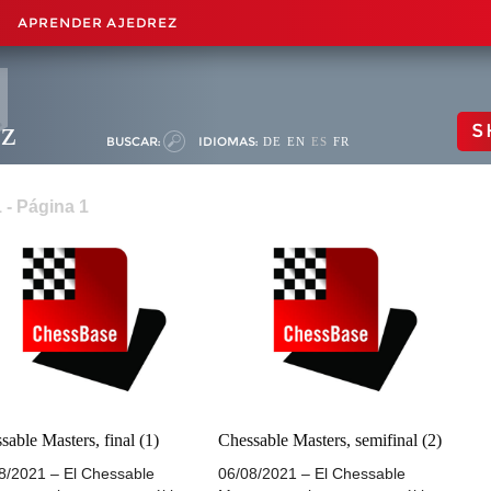
APRENDER AJEDREZ
ez
S
BUSCAR:
IDIOMAS:
DE
EN
ES
FR
 - Página 1
sable Masters, final (1)
Chessable Masters, semifinal (2)
8/2021 – El Chessable
06/08/2021 – El Chessable