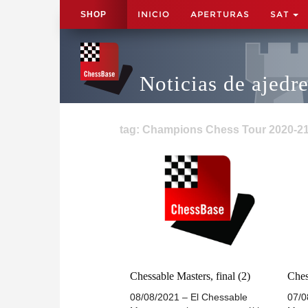
INICIO
APERTURAS
SAT
SHOP
Noticias de ajedr
tag: Champions Chess Tour 2020-21
Chessable Masters, final (2)
Ches
08/08/2021 – El Chessable
07/0