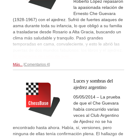
Roberto López repasaron
la apasionada relación de
Ernesto Che Guevara
(1928-1967) con el ajedrez. Sufrió de fuertes ataques de
asma durante toda su infancia, lo que obligó a su familia
a trasladarse desde Rosario a Alta Gracia, buscando un
clima más saludable y tranquilo. Pasó grandes
temporadas en cama, convaleciente, y esto le abrió las
puertas de dos mundos fabulosos: los libros y el ajedrez.
El programa de radio de ayer...
Más...
Comentarios 4
Luces y sombras del
ajedrez argentino
05/05/2014 – La prueba
de que el Che Guevara
había concurrido varias
veces al Club Argentino
de Ajedrez no se ha
encontrado hasta ahora. Había, sí, versiones, pero
ninguna de ellas tenía confirmación plena. El hallazgo de