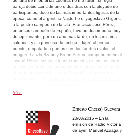
de luna de miel. Si las cuentas no me fallan, la regia
pareja debió coincidir uno o dos días con la pléyade de
participantes, doce de las más importantes figuras de la
época, como el argentino Najdorf o el yugoslavo Gligoric,
a la postre campeón de la cita. Francisco José Pérez,
entonces campeón de España, tuvo un desempeño muy
decepcionante, pero un año más tarde, en los mismos
salones –y sin princesa de testigo–, logró el primer
puesto, empatado a puntos con dos fuertes rivales, el
húngaro Laszlo Szabo y Bruno Parma, campeón mundial
juvenil. Pérez festejó el triunfo radiante, sin sospechar ni
un solo segundo la azarosa aventura que estaba a punto
de protagonizar. Artículo por Manuel Azuaga Herrera,
publicado en el
El artículo original, publicado en el Diario
Sur
. | Gráfico: Sr. García (Diario Sur)
Más...
Ernesto Che(ss) Guevara
23/09/2016 – En la
emisión de Radio Victoria
de ayer, Manuel Azuaga y