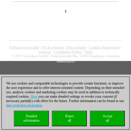
1
Política de privacidad
|
Pie de imprenta
|
Para contactar
|
Cookies Management
|
Licencias
|
Compliance Hotline
|
Inicio
© 2017 ChessBase GmbH | Osterbekstraße 90a | 22083 Hamburgo | Alemania
coldest news
We use cookies and comparable technologies to provide certain functions, to improve
the user experience and to offer interest-oriented content. Depending on their intended
use, analysis cookies and marketing cookies may be used in addition to technically
required cookies.
Here
you can make detailed settings or revoke your consent (if
necessary partially) with effect for the future. Further information can be found in our
data protection declaration
.
Detailed
Reject
Accept
information
all
all