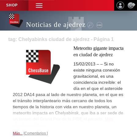
SHOP
TOGGLE
NAVIGATION
Noticias de ajedrez
tag: Chelyabinks ciudad de ajedrez - Página 1
Meteorito gigante impacta
en ciudad de ajedrez
15/02/2013 – – Si no
existe ninguna conexión
gravitacional, es una
coincidencia increíble: el
día en el que el asteroide
2012 DA14 pasa al lado de nuestro planeta, en el que es
el tránsito interplanteario más cercano de todos los
tiempos de la historia con vida en nuestro planeta, un
meteorito impacta en Chelyabinsk, que iba a ser sede de
un torneo del Grand Prix de la FIDE el pasado.
Más
vínculos y vídeos...
Más...
Comentarios