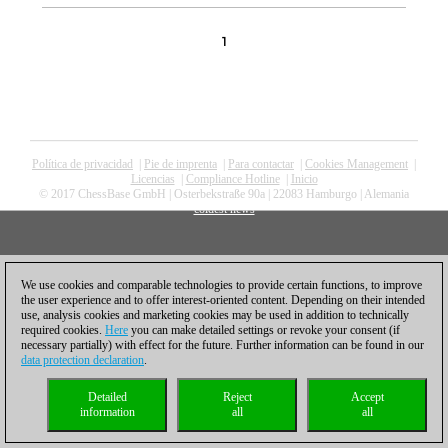
1
Política de privacidad
|
Pie de imprenta
|
Para contactar
|
Cookies Management
|
Licencias
|
Compliance Hotline
|
Inicio
© 2017 ChessBase GmbH | Osterbekstraße 90a | 22083 Hamburgo | Alemania
coldest news
We use cookies and comparable technologies to provide certain functions, to improve
the user experience and to offer interest-oriented content. Depending on their intended
use, analysis cookies and marketing cookies may be used in addition to technically
required cookies.
Here
you can make detailed settings or revoke your consent (if
necessary partially) with effect for the future. Further information can be found in our
data protection declaration
.
Detailed
Reject
Accept
information
all
all