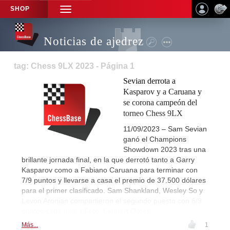
SHOP
TOGGLE
NAVIGATION
Noticias de ajedrez
tag: Chess 9LX 2023 - Página 1
Sevian derrota a
Kasparov y a Caruana y
se corona campeón del
torneo Chess 9LX
11/09/2023 – Sam Sevian
ganó el Champions
Showdown 2023 tras una
brillante jornada final, en la que derrotó tanto a Garry
Kasparov como a Fabiano Caruana para terminar con
7/9 puntos y llevarse a casa el premio de 37.500 dólares
para el primer clasificado. Sam Shankland, Wesley So y
Levon Aronian compartieron el segundo puesto con 6/9
puntos cada uno. | Foto: Lennart Ootes
Más...
1