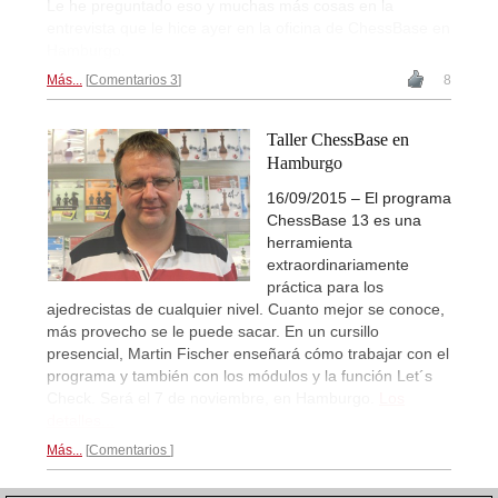
Le he preguntado eso y muchas más cosas en la
entrevista que le hice ayer en la oficina de ChessBase en
Hamburgo.
Más...
Comentarios 3
8
Taller ChessBase en
Hamburgo
16/09/2015 – El programa
ChessBase 13 es una
herramienta
extraordinariamente
práctica para los
ajedrecistas de cualquier nivel. Cuanto mejor se conoce,
más provecho se le puede sacar. En un cursillo
presencial, Martin Fischer enseñará cómo trabajar con el
programa y también con los módulos y la función Let´s
Check. Será el 7 de noviembre, en Hamburgo.
Los
detalles...
Más...
Comentarios