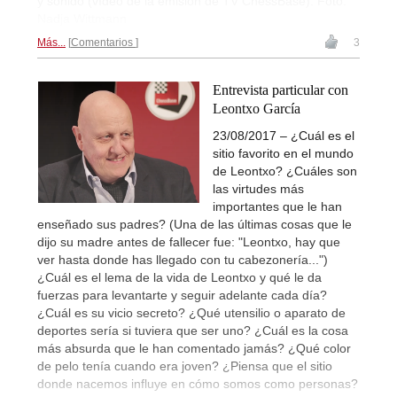
y sonido (vídeo de la emisión de TV ChessBase). Foto:
Nadja Wittmann
Más...
Comentarios
3
Entrevista particular con
Leontxo García
23/08/2017 – ¿Cuál es el
sitio favorito en el mundo
de Leontxo? ¿Cuáles son
las virtudes más
importantes que le han
enseñado sus padres? (Una de las últimas cosas que le
dijo su madre antes de fallecer fue: "Leontxo, hay que
ver hasta donde has llegado con tu cabezonería...")
¿Cuál es el lema de la vida de Leontxo y qué le da
fuerzas para levantarte y seguir adelante cada día?
¿Cuál es su vicio secreto? ¿Qué utensilio o aparato de
deportes sería si tuviera que ser uno? ¿Cuál es la cosa
más absurda que le han comentado jamás? ¿Qué color
de pelo tenía cuando era joven? ¿Piensa que el sitio
donde nacemos influye en cómo somos como personas?