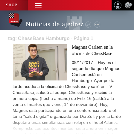
SHOP
TOGGLE
NAVIGATION
Noticias de ajedrez
tag: ChessBase Hamburgo - Página 1
Magnus Carlsen en la
oficina de ChessBase
09/11/2017 – Hoy es el
segundo día que Magnus
Carlsen está en
Hamburgo. Ayer por la
tarde acudió a la oficina de ChessBase y salió en TV
ChessBase, saludó al equipo ChessBase y recibió la
primera copia (hecha a mano) de Fritz 16 (saldrá a la
venta el martes que viene, 14 de noviembre). Hoy,
Magnus está participando en una conferencia sobre el
tema "salud digital" organizado por Die Zeit y por la tarde
disputará unas simultáneas con reloj en el hotel Atlantic
Kempinski. Los acontecimientos hasta ahora en imagen