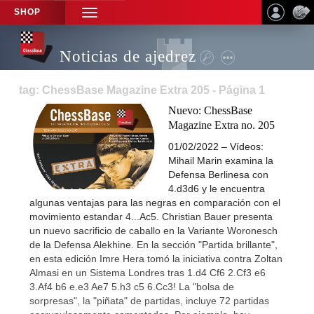
SHOP
TOGGLE
NAVIGATION
Noticias de ajedrez
tag: ChessBase Magazine Extra 205 - Página 1
Nuevo: ChessBase
Magazine Extra no. 205
01/02/2022 – Vídeos:
Mihail Marin examina la
Defensa Berlinesa con
4.d3d6 y le encuentra
algunas ventajas para las negras en comparación con el
movimiento estandar 4...Ac5. Christian Bauer presenta
un nuevo sacrificio de caballo en la Variante Woronesch
de la Defensa Alekhine. En la sección "Partida brillante",
en esta edición Imre Hera tomó la iniciativa contra Zoltan
Almasi en un Sistema Londres tras 1.d4 Cf6 2.Cf3 e6
3.Af4 b6 e.e3 Ae7 5.h3 c5 6.Cc3! La "bolsa de
sorpresas", la "piñata" de partidas, incluye 72 partidas