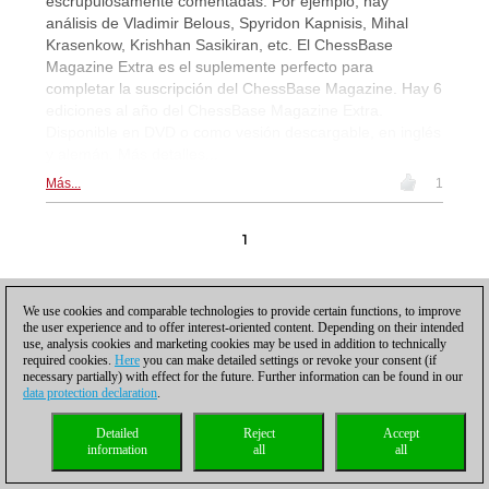
escrupulosamente comentadas. Por ejemplo, hay
análisis de Vladimir Belous, Spyridon Kapnisis, Mihal
Krasenkow, Krishhan Sasikiran, etc. El ChessBase
Magazine Extra es el suplemente perfecto para
completar la suscripción del ChessBase Magazine. Hay 6
ediciones al año del ChessBase Magazine Extra.
Disponible en DVD o como vesión descargable, en inglés
y alemán. Más detalles...
Más...
1
1
We use cookies and comparable technologies to provide certain functions, to improve
the user experience and to offer interest-oriented content. Depending on their intended
use, analysis cookies and marketing cookies may be used in addition to technically
required cookies.
Here
you can make detailed settings or revoke your consent (if
Política de privacidad
|
Pie de imprenta
|
Para contactar
|
Cookies Management
|
necessary partially) with effect for the future. Further information can be found in our
Licencias
|
Compliance Hotline
|
Inicio
data protection declaration
.
© 2017 ChessBase GmbH | Osterbekstraße 90a | 22083 Hamburgo | Alemania
coldest news
Detailed
Reject
Accept
information
all
all