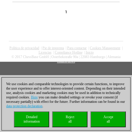
1
Política de privacidad
|
Pie de imprenta
|
Para contactar
|
Cookies Management
|
Licencias
|
Compliance Hotline
|
Inicio
© 2017 ChessBase GmbH | Osterbekstraße 90a | 22083 Hamburgo | Alemania
coldest news
We use cookies and comparable technologies to provide certain functions, to improve
the user experience and to offer interest-oriented content. Depending on their intended
use, analysis cookies and marketing cookies may be used in addition to technically
required cookies.
Here
you can make detailed settings or revoke your consent (if
necessary partially) with effect for the future. Further information can be found in our
data protection declaration
.
Detailed
Reject
Accept
information
all
all