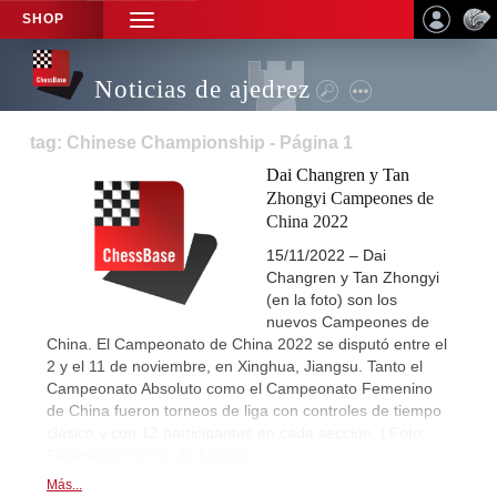
SHOP
TOGGLE
NAVIGATION
Noticias de ajedrez
tag: Chinese Championship - Página 1
Dai Changren y Tan
Zhongyi Campeones de
China 2022
15/11/2022 – Dai
Changren y Tan Zhongyi
(en la foto) son los
nuevos Campeones de
China. El Campeonato de China 2022 se disputó entre el
2 y el 11 de noviembre, en Xinghua, Jiangsu. Tanto el
Campeonato Absoluto como el Campeonato Femenino
de China fueron torneos de liga con controles de tiempo
clásico y con 12 participantes en cada sección. | Foto:
Federación China de Ajedrez
Más...