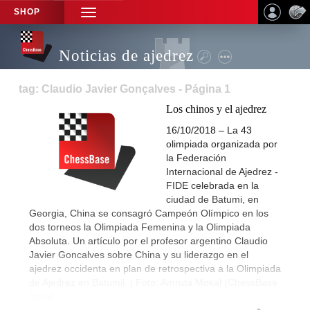
SHOP
TOGGLE
NAVIGATION
Noticias de ajedrez
tag: Claudio Javier Gonçalves - Página 1
Los chinos y el ajedrez
16/10/2018 – La 43
olimpiada organizada por
la Federación
Internacional de Ajedrez -
FIDE celebrada en la
ciudad de Batumi, en
Georgia, China se consagró Campeón Olímpico en los
dos torneos la Olimpiada Femenina y la Olimpiada
Absoluta. Un artículo por el profesor argentino Claudio
Javier Goncalves sobre China y su liderazgo en el
ajedrez occidenta en plan de retrospectiva a la Olimpiada
de Ajedrez en Batumil. | Foto: Amruta Mokal (ChessBase
India)