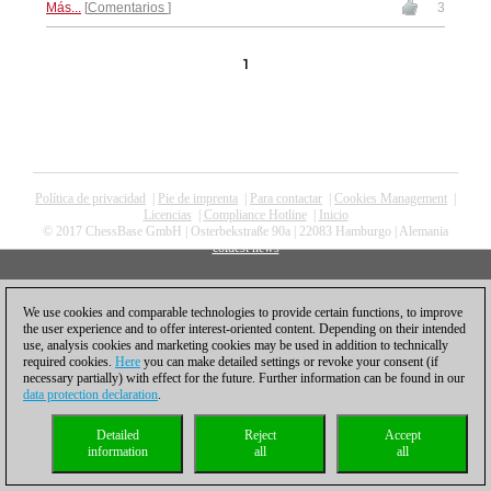
Más...
Comentarios
3
1
Política de privacidad
|
Pie de imprenta
|
Para contactar
|
Cookies Management
|
Licencias
|
Compliance Hotline
|
Inicio
© 2017 ChessBase GmbH | Osterbekstraße 90a | 22083 Hamburgo | Alemania
coldest news
We use cookies and comparable technologies to provide certain functions, to improve
the user experience and to offer interest-oriented content. Depending on their intended
use, analysis cookies and marketing cookies may be used in addition to technically
required cookies.
Here
you can make detailed settings or revoke your consent (if
necessary partially) with effect for the future. Further information can be found in our
data protection declaration
.
Detailed
Reject
Accept
information
all
all