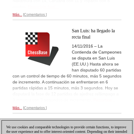
Nakamura con 14, Caruana con 11 y Topalov con 8
puntos.
Reportaje final...
Más...
Comentarios
San Luis: ha llegado la
recta final
14/11/2016 – La
Contienda de Campeones
se disputa en San Luis
(EE.UU.) Hasta ahora se
han disputado 60 partidas
con un control de tiempo de 60 minutos, más 5 segundos
de incremento. A continuación se enfrentaron en 6
partidas rápidas a 15 minutos, más 3 segundos. Hoy se
disputará la fase de 12 partidas de ajedrez relámpago a
3 minutos con 3 segundos de incremento.
Reportaje...
Más...
Comentarios
1
We use cookies and comparable technologies to provide certain functions, to improve
the user experience and to offer interest-oriented content. Depending on their intended