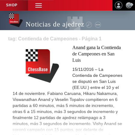
SHOP
TOGGLE
NAVIGATION
Noticias de ajedrez
tag: Contienda de Campeones - Página 1
Anand gana la Contienda
de Campeones en San
Luis
15/11/2016 – La
Contienda de Campeones
se disputó en San Luis
(EE.UU.) entre el 10 y el
14 de noviembre. Fabiano Caruana, Hikaru Nakamura,
Viswanathan Anand y Veselin Topalov compitieron en 6
partidas a 60 minutos, más 5 minutos de incremento,
otras 6 a 15 minutos, más 3 segundos de incremento y
finalmente 12 partidas de ajedrez relámpago a 3
minutos, más 3 segundos de incremento. Vishy Anand se
coronó campeón con 15 puntos, por delante de