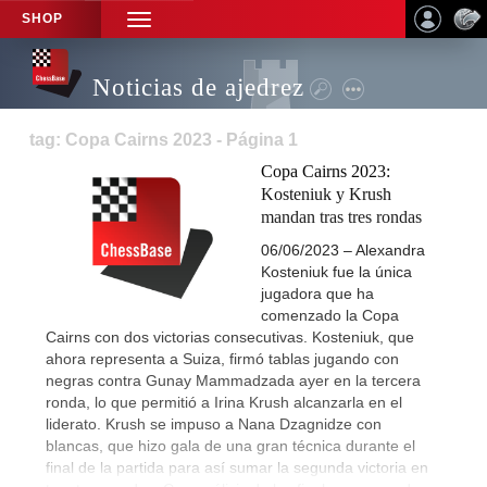
SHOP
TOGGLE
NAVIGATION
Noticias de ajedrez
tag: Copa Cairns 2023 - Página 1
Copa Cairns 2023:
Kosteniuk y Krush
mandan tras tres rondas
06/06/2023 – Alexandra
Kosteniuk fue la única
jugadora que ha
comenzado la Copa
Cairns con dos victorias consecutivas. Kosteniuk, que
ahora representa a Suiza, firmó tablas jugando con
negras contra Gunay Mammadzada ayer en la tercera
ronda, lo que permitió a Irina Krush alcanzarla en el
liderato. Krush se impuso a Nana Dzagnidze con
blancas, que hizo gala de una gran técnica durante el
final de la partida para así sumar la segunda victoria en