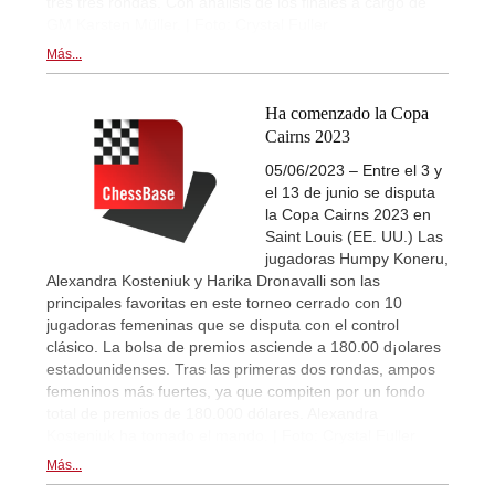
tres tres rondas. Con análisis de los finales a cargo de
GM Karsten Müller. | Foto: Crystal Fuller
Más...
Ha comenzado la Copa
Cairns 2023
05/06/2023 – Entre el 3 y
el 13 de junio se disputa
la Copa Cairns 2023 en
Saint Louis (EE. UU.) Las
jugadoras Humpy Koneru,
Alexandra Kosteniuk y Harika Dronavalli son las
principales favoritas en este torneo cerrado con 10
jugadoras femeninas que se disputa con el control
clásico. La bolsa de premios asciende a 180.00 d¡olares
estadounidenses. Tras las primeras dos rondas, ampos
femeninos más fuertes, ya que compiten por un fondo
total de premios de 180.000 dólares. Alexandra
Kosteniuk ha tomado el mando. | Foto: Crystal Fuller
Más...