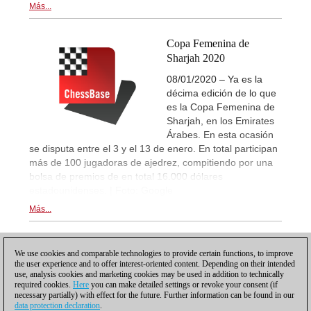
Más...
Copa Femenina de
Sharjah 2020
08/01/2020 – Ya es la
décima edición de lo que
es la Copa Femenina de
Sharjah, en los Emirates
Árabes. En esta ocasión
se disputa entre el 3 y el 13 de enero. En total participan
más de 100 jugadoras de ajedrez, compitiendo por una
bolsa de premios de en total 16.000 dólares
estadounidenses. | Foto: Google
Más...
1
We use cookies and comparable technologies to provide certain functions, to improve
the user experience and to offer interest-oriented content. Depending on their intended
use, analysis cookies and marketing cookies may be used in addition to technically
required cookies.
Here
you can make detailed settings or revoke your consent (if
necessary partially) with effect for the future. Further information can be found in our
data protection declaration
.