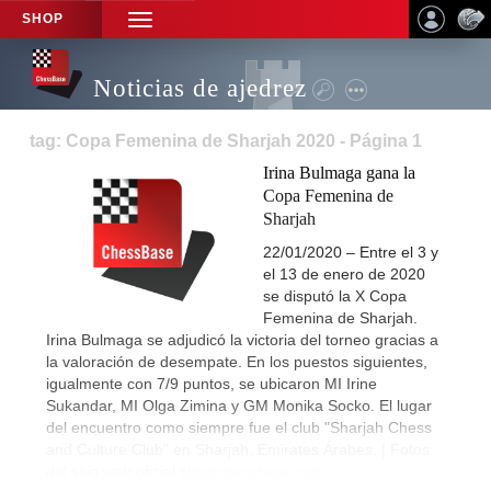
SHOP
TOGGLE
NAVIGATION
Noticias de ajedrez
tag: Copa Femenina de Sharjah 2020 - Página 1
Irina Bulmaga gana la
Copa Femenina de
Sharjah
22/01/2020 – Entre el 3 y
el 13 de enero de 2020
se disputó la X Copa
Femenina de Sharjah.
Irina Bulmaga se adjudicó la victoria del torneo gracias a
la valoración de desempate. En los puestos siguientes,
igualmente con 7/9 puntos, se ubicaron MI Irine
Sukandar, MI Olga Zimina y GM Monika Socko. El lugar
del encuentro como siempre fue el club "Sharjah Chess
and Culture Club" en Sharjah, Emirates Árabes. | Fotos:
del sitio web oficial
shjwomenchess.com