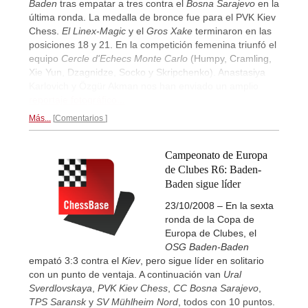
Baden
tras empatar a tres contra el
Bosna Sarajevo
en la
última ronda. La medalla de bronce fue para el PVK Kiev
Chess.
El Linex-Magic
y el
Gros Xake
terminaron en las
posiciones 18 y 21. En la competición femenina triunfó el
equipo
Cercle d'Echecs Monte Carlo
(Humpy, Cramling,
Xie Yun, Dzagnidze, Socko y Skripchenko). Anastasiya
Karlovich y Özgür Akman nos han enviado un amplio
reportaje fotográfico...
Más...
Comentarios
Campeonato de Europa
de Clubes R6: Baden-
Baden sigue líder
23/10/2008 – En la sexta
ronda de la Copa de
Europa de Clubes, el
OSG Baden-Baden
empató 3:3 contra el
Kiev
, pero sigue líder en solitario
con un punto de ventaja. A continuación van
Ural
Sverdlovskaya
,
PVK Kiev Chess
,
CC Bosna Sarajevo
,
TPS Saransk
y
SV Mühlheim Nord
, todos con 10 puntos.