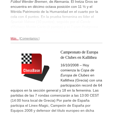
Fútbol Werder Bremen
, de Alemania. El Iretza Gros se
encuentra en décimo octava posición con 11 ½ y el
Mérida Patrimonio de la Humanidad en el cuarto por la
cola con 4 puntos. En la prueba femenina es líder el
Spartak Vidnoe
(10 puntos), seguido por el
Cercle
d’Echecs Monte Carlo
(9 puntos) y el
T-com Podgorica
(8½).
Partidas y clasificaciones tras 3 rondas...
Más...
Comentarios
Campeonato de Europa
de Clubes en Kallithea
16/10/2008 – Hoy
comienza la
Copa de
Europa de Clubes
en
Kallithea (Grecia) con una
participación record de 64
equipos en la sección general y 18 en la femenina. Las
partidas de las 7 rondas comenzarán a las 13:00 CEST
(14:00 hora local de Grecia) Por parte de España
participa el Linex-Magic, Campeón de España por
Equipos 2008 y defensor del título europeo en dicha