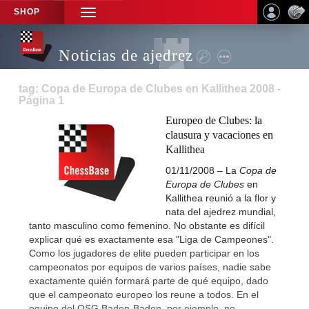
SHOP
TOGGLE
NAVIGATION
Noticias de ajedrez
tag: Copa de Europa de Clubes en Kallithea 2008 -
Página 1
Europeo de Clubes: la
clausura y vacaciones en
Kallithea
01/11/2008 – La
Copa de
Europa de Clubes
en
Kallithea reunió a la flor y
nata del ajedrez mundial,
tanto masculino como femenino. No obstante es difícil
explicar qué es exactamente esa "Liga de Campeones".
Como los jugadores de elite pueden participar en los
campeonatos por equipos de varios países, nadie sabe
exactamente quién formará parte de qué equipo, dado
que el campeonato europeo los reune a todos. En el
equipo del OSG Baden-Baden, por ejemplo, no