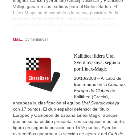
Magnus Carlsen y Aronian) Arkadij Naiditsch y Francisco
Vallejo ganaron sus partidas para el Baden-Baden. El
Linex Magic ha descendido a la octava posición. En la
competición femenina hay cuatro equipos en primera
posición: Spartak Vidnoe, Cercle d'Echecs, Monte Carlo,
EPAM y Aspopirgos Attikis.
Fotos y partidas...
Más...
Comentarios
Kallithea: lidera Ural
Sverdlovskaya, seguido
por Linex-Magic
20/10/2008 – Al cabo de
tres rondas en la
Copa de
Europa de Clubes
de
Kallithea (Grecia),
encabeza la clasificación el equipo
Ural Sverdlovskaya
con 17 puntos. El club español defensor del título
Europeo y Campeón de España Linex-Magic, aunque
que no se ha podido presentar con su equipo más fuerte,
figura en segunda posición con 15 ½ puntos. Ayer los
extremeños ganaron a la sección de ajedrez del
Club de