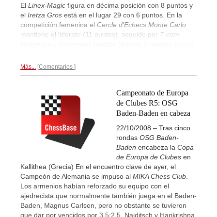
El
Linex-Magic
figura en décima posición con 8 puntos y
el
Iretza Gros
está en el lugar 29 con 6 puntos. En la
competición femenina el
Cercle d'Echecs Monte Carlo
mantiene el liderato (11 puntos), seguido por
T-com
Podgorica
y
Economist Saratov
(ambos 9 puntos)
Ronda
6...
Más...
Comentarios
Campeonato de Europa
de Clubes R5: OSG
Baden-Baden en cabeza
22/10/2008 – Tras cinco
rondas
OSG Baden-
Baden
encabeza la
Copa
de Europa de Clubes
en
Kallithea (Grecia) En el encuentro clave de ayer, el
Campeón de Alemania se impuso al
MIKA Chess Club
.
Los armenios habían reforzado su equipo con el
ajedrecista que normalmente también juega en el Baden-
Baden, Magnus Carlsen, pero no obstante se tuvieron
que dar por vencidos por 3,5:2,5. Najditsch y Harikrishna