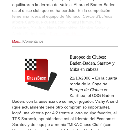
equilibraron la derrota de Vallejo. Ahora el Baden-Baden
es el único club que no ha perdido. En la competición
femenina lidera el equipo de Mónaco,
Cercle d'Echecs
Monte Carlo
que cuenta con Koneru Humpy, Pia
Cramling, Xie Jun, Nana Dzagnidze, Monika Socko y
Almira Skripchenko.
Fotos y partidas...
Más...
Comentarios
Europeo de Clubes:
Baden-Baden, Saratov y
Mika en cabeza
21/10/2008 – En la cuarta
ronda de la
Copa de
Europa de Clubes
en
Kallithea, el OSG Baden-
Baden, con la ausencia de su mejor jugador, Vishy Anand
(que actualmente tiene otro compromiso importante),
logró una victoria por 4:2 frente al otro equipo favorito, el
TPS Saransk, apuntándose así al liderato del Economist
Saratov y del equipo armenio "MIKA Chess Club" (con