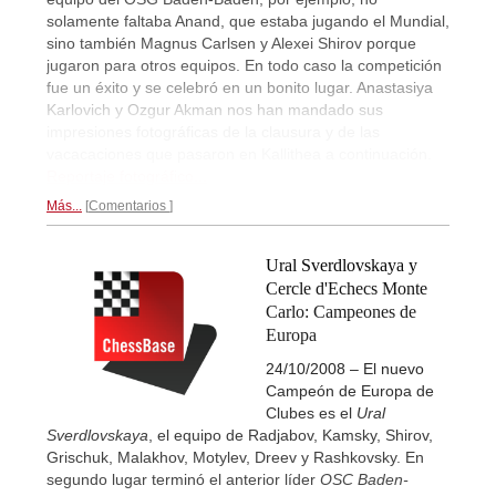
solamente faltaba Anand, que estaba jugando el Mundial,
sino también Magnus Carlsen y Alexei Shirov porque
jugaron para otros equipos. En todo caso la competición
fue un éxito y se celebró en un bonito lugar. Anastasiya
Karlovich y Ozgur Akman nos han mandado sus
impresiones fotográficas de la clausura y de las
vacacaciones que pasaron en Kallithea a continuación.
Reportaje fotográfico...
Más...
Comentarios
Ural Sverdlovskaya y
Cercle d'Echecs Monte
Carlo: Campeones de
Europa
24/10/2008 – El nuevo
Campeón de Europa de
Clubes es el
Ural
Sverdlovskaya
, el equipo de Radjabov, Kamsky, Shirov,
Grischuk, Malakhov, Motylev, Dreev y Rashkovsky. En
segundo lugar terminó el anterior líder
OSC Baden-