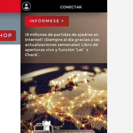
ChessBase?
CONECTAR
INFÓRMESE >
¡8 millones de partidas de ajedrez en
HOP
Internet! ¡Siempre al día gracias a las
actualizaciones semanales! Libro de
aperturas vivo y función “Let´s
Check”.