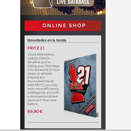
ONLINE SHOP
Novedades en la tienda
FRITZ 21
YOUR PERSONAL
CHESS COACH -
Whether you’re
taking your first steps
into the world of club
chess, or already
playing at a
tournament level:
with FRITZ, you can
train more efficiently,
intelligently and with
a more personalised
approach than ever
before.
69,90 €