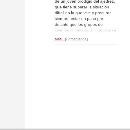
de un joven prodigio del ajedrez,
que tiene superar la situación
difícil en la que vive y procurar
siempre estar un paso por
delante que los grupos de
jóvenes criminales, un juego en el
que ganar o perder a veces
Más...
Comentarios
puede significar vivir o morir. El
largometraje "Four Corners
(Cuatro esquinas) pone de
relieve los aspectos de la guerra
en las calles de Ciudad del Cabo.
Más detalles...